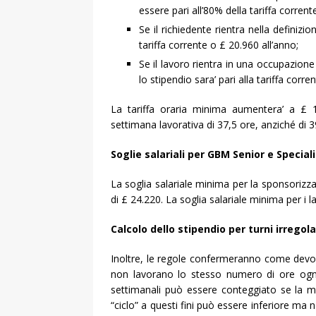
essere pari all’80% della tariffa corrent
Se il richiedente rientra nella definizio
tariffa corrente o £ 20.960 all’anno;
Se il lavoro rientra in una occupazione 
lo stipendio sara’ pari alla tariffa corr
La tariffa oraria minima aumentera’ a £ 10
settimana lavorativa di 37,5 ore, anziché di
Soglie salariali per GBM Senior e Special
La soglia salariale minima per la sponsorizz
di £ 24.220. La soglia salariale minima per i
Calcolo dello stipendio per turni irregola
Inoltre, le regole confermeranno come devono 
non lavorano lo stesso numero di ore ogni 
settimanali può essere conteggiato se la me
“ciclo” a questi fini può essere inferiore ma 