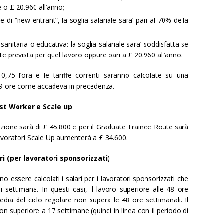
e o £ 20.960 all’anno;
ne di “new entrant”, la soglia salariale sara’ pari al 70% della
sanitaria o educativa: la soglia salariale sara’ soddisfatta se
ente prevista per quel lavoro oppure pari a £ 20.960 all’anno.
,75 l’ora e le tariffe correnti saranno calcolate su una
 39 ore come accadeva in precedenza.
ist Worker e Scale up
azione sarà di £ 45.800 e per il Graduate Trainee Route sarà
 lavoratori Scale Up aumenterà a £ 34.600.
ri (per lavoratori sponsorizzati)
essere calcolati i salari per i lavoratori sponsorizzati che
settimana. In questi casi, il lavoro superiore alle 48 ore
dia del ciclo regolare non supera le 48 ore settimanali. Il
non superiore a 17 settimane (quindi in linea con il periodo di