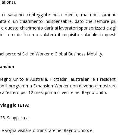
lations).
buito saranno conteggiate nella media, ma non saranno
atta di un chiarimento indispensabile, dato che sempre più
 questo chiarimento darà ai lavoratori sponsorizzati e agli
istero dell’Interno valuterà il requisito salariale in questi
nei percorsi Skilled Worker e Global Business Mobility.
pansion
egno Unito e Australia, i cittadini australiani e i residenti
con il programma Expansion Worker non devono dimostrare
ro all’estero per 12 mesi prima di venire nel Regno Unito.
 viaggio (ETA)
23. Si applica a:
e voglia visitare o transitare nel Regno Unito; e