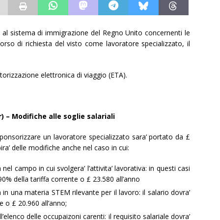
 al sistema di immigrazione del Regno Unito concernenti le
rcorso di richiesta del visto come lavoratore specializzato, il
autorizzazione elettronica di viaggio (ETA).
 – Modifiche alle soglie salariali
r sponsorizzare un lavoratore specializzato sara’ portato da £
ra’ delle modifiche anche nel caso in cui:
nel campo in cui svolgera’ l’attivita’ lavorativa: in questi casi
 90% della tariffa corrente o £ 23.580 all’anno
a in una materia STEM rilevante per il lavoro: il salario dovra’
te o £ 20.960 all’anno;
ll’elenco delle occupaizoni carenti: il requisito salariale dovra’