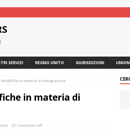
RS
E
STRI SERVIZI
REGNO UNITO
GIURISDIZIONI
UNION
CER
 Modifiche in materia di immigrazione
iche in materia di
Unito
Comments Off