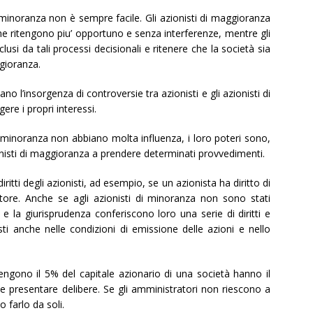
 minoranza non è sempre facile. Gli azionisti di maggioranza
he ritengono piu’ opportuno e senza interferenze, mentre gli
lusi da tali processi decisionali e ritenere che la società sia
ggioranza.
no l’insorgenza di controversie tra azionisti e gli azionisti di
re i propri interessi.
 minoranza non abbiano molta influenza, i loro poteri sono,
azionisti di maggioranza a prendere determinati provvedimenti.
diritti degli azionisti, ad esempio, se un azionista ha diritto di
ore. Anche se agli azionisti di minoranza non sono stati
e la giurisprudenza conferiscono loro una serie di diritti e
isti anche nelle condizioni di emissione delle azioni e nello
ngono il 5% del capitale azionario di una società hanno il
 presentare delibere. Se gli amministratori non riescono a
 farlo da soli.