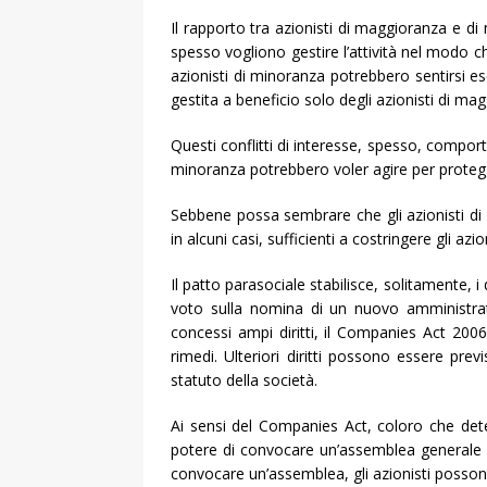
Il rapporto tra azionisti di maggioranza e di
spesso vogliono gestire l’attività nel modo c
azionisti di minoranza potrebbero sentirsi esc
gestita a beneficio solo degli azionisti di ma
Questi conflitti di interesse, spesso, comporta
minoranza potrebbero voler agire per protegge
Sebbene possa sembrare che gli azionisti di
in alcuni casi, sufficienti a costringere gli 
Il patto parasociale stabilisce, solitamente, i 
voto sulla nomina di un nuovo amministrat
concessi ampi diritti, il Companies Act 2006 
rimedi. Ulteriori diritti possono essere prev
statuto della società.
Ai sensi del Companies Act, coloro che dete
potere di convocare un’assemblea generale e
convocare un’assemblea, gli azionisti possono