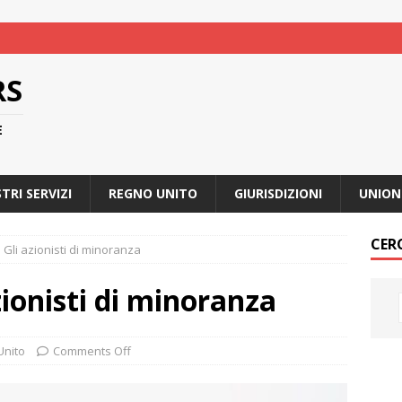
RS
E
STRI SERVIZI
REGNO UNITO
GIURISDIZIONI
UNION
CER
 Gli azionisti di minoranza
zionisti di minoranza
Unito
Comments Off