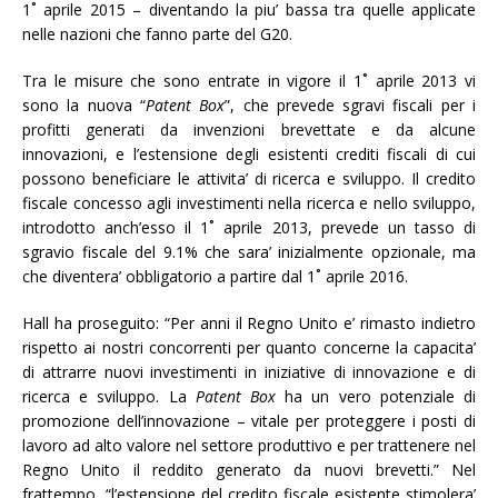
1˚ aprile 2015 – diventando la piu’ bassa tra quelle applicate
nelle nazioni che fanno parte del G20.
Tra le misure che sono entrate in vigore il 1˚ aprile 2013 vi
sono la nuova “
Patent Box
”, che prevede sgravi fiscali per i
profitti generati da invenzioni brevettate e da alcune
innovazioni, e l’estensione degli esistenti crediti fiscali di cui
possono beneficiare le attivita’ di ricerca e sviluppo. Il credito
fiscale concesso agli investimenti nella ricerca e nello sviluppo,
introdotto anch’esso il 1˚ aprile 2013, prevede un tasso di
sgravio fiscale del 9.1% che sara’ inizialmente opzionale, ma
che diventera’ obbligatorio a partire dal 1˚ aprile 2016.
Hall ha proseguito: “Per anni il Regno Unito e’ rimasto indietro
rispetto ai nostri concorrenti per quanto concerne la capacita’
di attrarre nuovi investimenti in iniziative di innovazione e di
ricerca e sviluppo. La
Patent Box
ha un vero potenziale di
promozione dell’innovazione – vitale per proteggere i posti di
lavoro ad alto valore nel settore produttivo e per trattenere nel
Regno Unito il reddito generato da nuovi brevetti.” Nel
frattempo, “l’estensione del credito fiscale esistente stimolera’