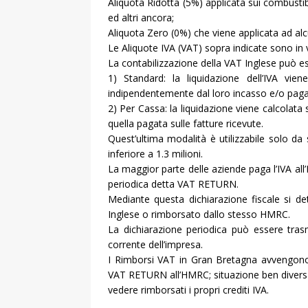
Aliquota Ridotta (5%) applicata sui combustib
ed altri ancora;
Aliquota Zero (0%) che viene applicata ad alc
Le Aliquote IVA (VAT) sopra indicate sono in 
La contabilizzazione della VAT Inglese può 
1) Standard: la liquidazione dell’IVA vie
indipendentemente dal loro incasso e/o pag
2) Per Cassa: la liquidazione viene calcolata 
quella pagata sulle fatture ricevute.
Quest’ultima modalità è utilizzabile solo da so
inferiore a 1.3 milioni.
La maggior parte delle aziende paga l’IVA all
periodica detta VAT RETURN.
Mediante questa dichiarazione fiscale si d
Inglese o rimborsato dallo stesso HMRC.
La dichiarazione periodica può essere tras
corrente dell’impresa.
I Rimborsi VAT in Gran Bretagna avvengono, 
VAT RETURN all’HMRC; situazione ben diversa d
vedere rimborsati i propri crediti IVA.