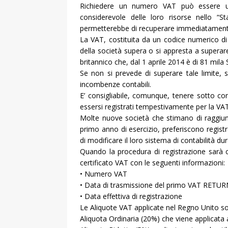
Richiedere un numero VAT può essere ut
considerevole delle loro risorse nello “
permetterebbe di recuperare immediatamente l
La VAT, costituita da un codice numerico di 
della società supera o si appresta a superare
britannico che, dal 1 aprile 2014 è di 81 mila S
Se non si prevede di superare tale limite, si
incombenze contabili.
E’ consigliabile, comunque, tenere sotto cont
essersi registrati tempestivamente per la VAT,
Molte nuove società che stimano di raggiunge
primo anno di esercizio, preferiscono registra
di modificare il loro sistema di contabilità du
Quando la procedura di registrazione sarà c
certificato VAT con le seguenti informazioni:
• Numero VAT
• Data di trasmissione del primo VAT RETURN
• Data effettiva di registrazione
Le Aliquote VAT applicate nel Regno Unito so
Aliquota Ordinaria (20%) che viene applicata a