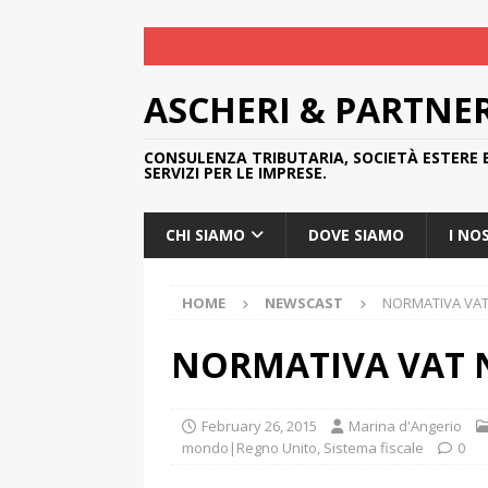
ASCHERI & PARTNE
CONSULENZA TRIBUTARIA, SOCIETÀ ESTERE 
SERVIZI PER LE IMPRESE.
CHI SIAMO
DOVE SIAMO
I NO
HOME
NEWSCAST
NORMATIVA VAT
NORMATIVA VAT 
February 26, 2015
Marina d'Angerio
mondo|Regno Unito
,
Sistema fiscale
0