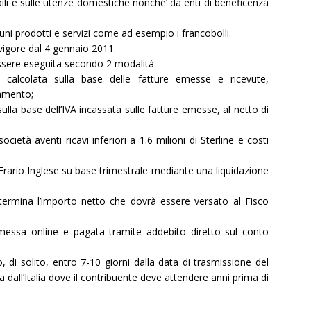
ili e sulle utenze domestiche nonché’ da enti di beneficenza
uni prodotti e servizi come ad esempio i francobolli.
vigore dal 4 gennaio 2011.
essere eseguita secondo 2 modalità:
ne calcolata sulla base delle fatture emesse e ricevute,
amento;
sulla base dell’IVA incassata sulle fatture emesse, al netto di
cietà aventi ricavi inferiori a 1.6 milioni di Sterline e costi
’Erario Inglese su base trimestrale mediante una liquidazione
etermina l’importo netto che dovrà essere versato al Fisco
messa online e pagata tramite addebito diretto sul conto
di solito, entro 7-10 giorni dalla data di trasmissione del
all’Italia dove il contribuente deve attendere anni prima di