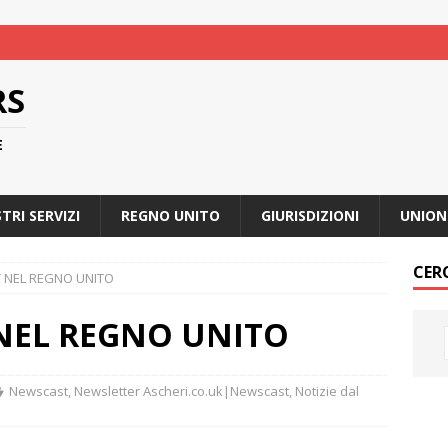
RS
E
STRI SERVIZI
REGNO UNITO
GIURISDIZIONI
UNION
CER
 NEL REGNO UNITO
NEL REGNO UNITO
Newscast
,
Newsletter Ascheri.co.uk|Newscast
,
Notizie dal