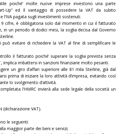
ile poiché’ molte nuove imprese investono una parte
Start-Up” ed Il vantaggio di possedere la VAT da subito
’IVA pagata sugli investimenti sostenuti.
9 cifre, è obbligatoria solo dal momento in cui il fatturato
, in un periodo di dodici mesi, la soglia decisa dal Governo
terline.
 può evitare di richiedere la VAT al fine di semplificare le
rollo il fatturato poiché’ superare la soglia prevista senza
 implica imbattersi in sanzioni finanziarie molto pesanti.
re un giro d’affari superiore alle 81 mila Sterline, già dal
rsi prima di iniziare la loro attività d’impresa, evitando così
rante lo svolgimento d’attività.
ompletata l’HMRC invierà alla sede legale della società un
 (dichiarazione VAT).
no le seguenti:
lla maggior parte dei beni e servizi;