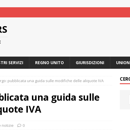
RS
E
STRI SERVIZI
REGNO UNITO
GIURISDIZIONI
UNION
CER
o: pubblicata una guida sulle modifiche delle aliquote IVA
licata una guida sulle
iquote IVA
e notizie
0