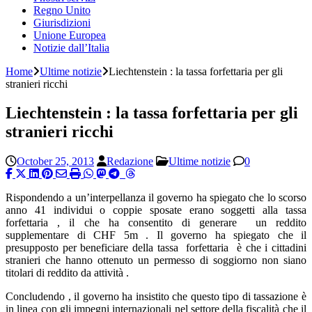
Regno Unito
Giurisdizioni
Unione Europea
Notizie dall’Italia
Home
Ultime notizie
Liechtenstein : la tassa forfettaria per gli
stranieri ricchi
Liechtenstein : la tassa forfettaria per gli
stranieri ricchi
October 25, 2013
Redazione
Ultime notizie
0
Rispondendo a un’interpellanza il governo ha spiegato che lo scorso
anno 41 individui o coppie sposate erano soggetti alla tassa
forfettaria , il che ha consentito di generare un reddito
supplementare di CHF 5m . Il governo ha spiegato che il
presupposto per beneficiare della tassa forfettaria è che i cittadini
stranieri che hanno ottenuto un permesso di soggiorno non siano
titolari di reddito da attività .
Concludendo , il governo ha insistito che questo tipo di tassazione è
in linea con gli impegni internazionali nel settore della fiscalità che il