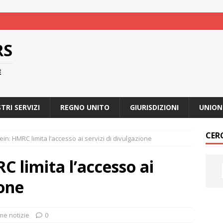
RS
E
STRI SERVIZI
REGNO UNITO
GIURISDIZIONI
UNION
CER
ein: HMRC limita l’accesso ai servizi di divulgazione
C limita l’accesso ai
ione
ime notizie
0