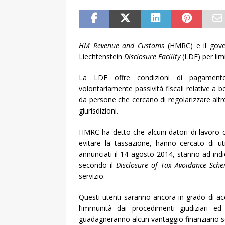
HM Revenue and Customs
(HMRC) e il gover
Liechtenstein
Disclosure Facility
(LDF) per limi
La LDF offre condizioni di pagamento f
volontariamente passività fiscali relative a be
da persone che cercano di regolarizzare altre
giurisdizioni.
HMRC ha detto che alcuni datori di lavoro c
evitare la tassazione, hanno cercato di uti
annunciati il 14 agosto 2014, stanno ad indica
secondo il
Disclosure of Tax Avoidance Sch
servizio.
Questi utenti saranno ancora in grado di ac
l’immunità dai procedimenti giudiziari 
guadagneranno alcun vantaggio finanziario s