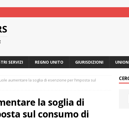
RS
E
STRI SERVIZI
REGNO UNITO
GIURISDIZIONI
UNION
CER
vuole aumentare la soglia di esenzione per l’imposta sul
mentare la soglia di
posta sul consumo di