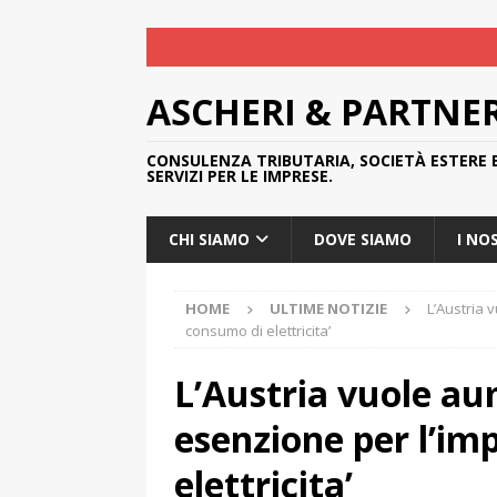
ASCHERI & PARTNE
CONSULENZA TRIBUTARIA, SOCIETÀ ESTERE 
SERVIZI PER LE IMPRESE.
CHI SIAMO
DOVE SIAMO
I NO
HOME
ULTIME NOTIZIE
L’Austria 
consumo di elettricita’
L’Austria vuole au
esenzione per l’im
elettricita’