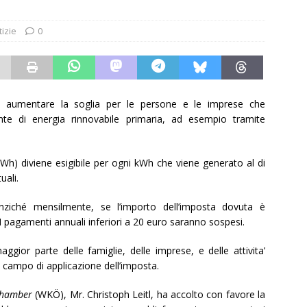
tizie
0
de aumentare la soglia per le persone e le imprese che
e di energia rinnovabile primaria, ad esempio tramite
kWh) diviene esigibile per ogni kWh che viene generato al di
uali.
anziché mensilmente, se l’importo dell’imposta dovuta è
 I pagamenti annuali inferiori a 20 euro saranno sospesi.
ggior parte delle famiglie, delle imprese, e delle attivita’
l campo di applicazione dell’imposta.
Chamber
(WKÖ), Mr. Christoph Leitl, ha accolto con favore la