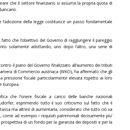
rare che il settore finanziario si assuma la propria quota di
bancario.
e l’adozione della legge costituisce un passo fondamentale
ul fatto che l’obiettivo del Governo di raggiungere il pareggio
unto solamente adottando, uno dopo l’altro, una serie di
ntro il piano del Governo finalizzato all’aumento dei tributi
Camera di Commercio austriaca (WKO), ha affermato che gli
una pressione fiscale particolarmente elevata rispetto ai loro
ne Europea.
fica che l’onere fiscale a carico delle banche nazionali
udorfer, esprimendo tutto il suo criticismo sul fatto che il
assa ma altresì di aumentarla, considerato che tutto ciò va
i, come ad esempio i requisiti patrimoniali decisamente piu’
a prospettiva di un fondo per la garanzia dei depositi e per la