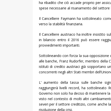
ha ribadito che ciò accade proprio per assicu
spese necessarie al risanamento del settore 
Il Cancelliere Faymann ha sottolineato com
verso la stabilità finanziaria.
Il Cancelliere austriaco ha inoltre insistito s
in bilancio entro il 2016 può essere raggi
provvedimenti importanti.
Sottolineando con forza la sua opposizione co
alle banche, Franz Rudorfer, membro della 
istituti di credito austriaci già sopportano 
concorrenti negli altri Stati membri dell’Unio
L’ aumento della tassa sulle banche signi
raggiungerà livelli record, ha sottolineato R
Governo non solo ha deciso di mantenere la t
visto nel contesto di molti altri cambiament
severi per il settore creditizio, come anche l
risoluzione della crisi.