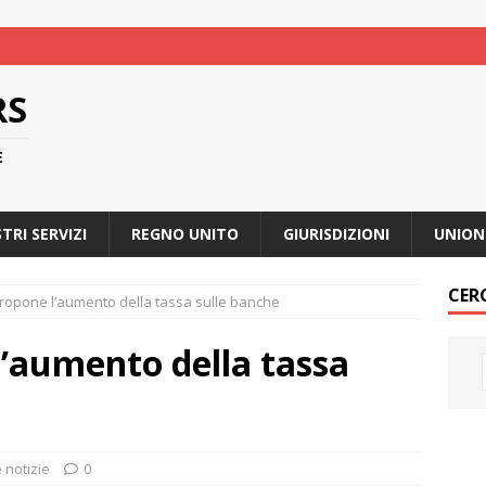
RS
E
STRI SERVIZI
REGNO UNITO
GIURISDIZIONI
UNION
CER
propone l’aumento della tassa sulle banche
l’aumento della tassa
 notizie
0