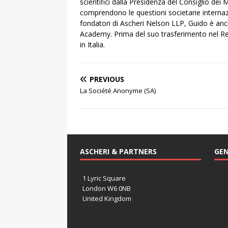
scientifici dalla Presidenza del Consiglio dei M
comprendono le questioni societarie internazi
fondatori di Ascheri Nelson LLP, Guido è anch
Academy. Prima del suo trasferimento nel Re
in Italia.
PREVIOUS
La Société Anonyme (SA)
ASCHERI & PARTNERS
GEN
1 Lyric Square
London W6 0NB
United Kingdom