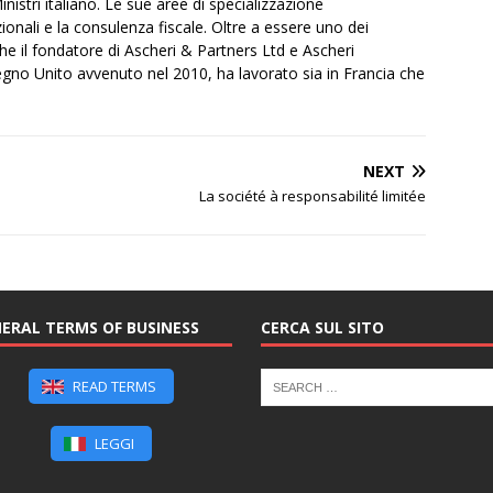
inistri italiano. Le sue aree di specializzazione
onali e la consulenza fiscale. Oltre a essere uno dei
e il fondatore di Ascheri & Partners Ltd e Ascheri
gno Unito avvenuto nel 2010, ha lavorato sia in Francia che
NEXT
La société à responsabilité limitée
ERAL TERMS OF BUSINESS
CERCA SUL SITO
READ TERMS
LEGGI