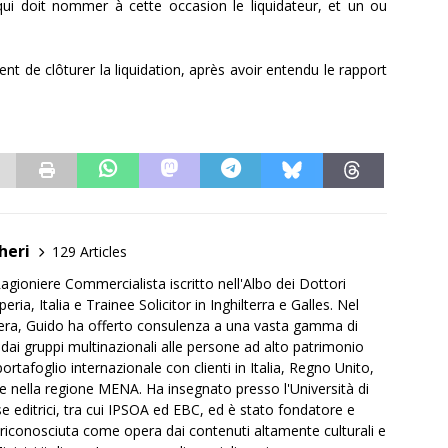
qui doit nommer à cette occasion le liquidateur, et un ou
ient de clôturer la liquidation, après avoir entendu le rapport
heri
129 Articles
agioniere Commercialista iscritto nell'Albo dei Dottori
ria, Italia e Trainee Solicitor in Inghilterra e Galles. Nel
iera, Guido ha offerto consulenza a una vasta gamma di
 dai gruppi multinazionali alle persone ad alto patrimonio
rtafoglio internazionale con clienti in Italia, Regno Unito,
e e nella regione MENA. Ha insegnato presso l'Università di
ase editrici, tra cui IPSOA ed EBC, ed è stato fondatore e
, riconosciuta come opera dai contenuti altamente culturali e