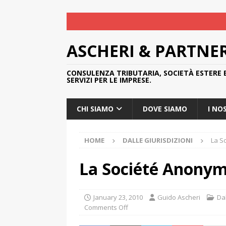
ASCHERI & PARTNE
CONSULENZA TRIBUTARIA, SOCIETÀ ESTERE 
SERVIZI PER LE IMPRESE.
CHI SIAMO
DOVE SIAMO
I NO
HOME
DALLE GIURISDIZIONI
La S
La Société Anonym
January 23, 2010
Guido Ascheri
Dal
Comments Off