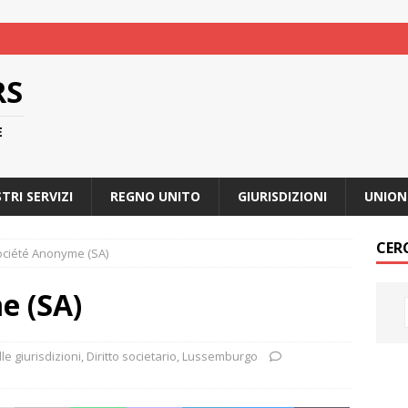
RS
E
STRI SERVIZI
REGNO UNITO
GIURISDIZIONI
UNION
CER
ociété Anonyme (SA)
e (SA)
le giurisdizioni
,
Diritto societario
,
Lussemburgo