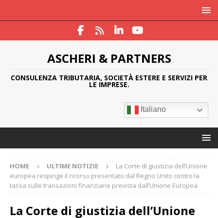
ASCHERI & PARTNERS
CONSULENZA TRIBUTARIA, SOCIETÀ ESTERE E SERVIZI PER
LE IMPRESE.
Italiano
HOME
ULTIME NOTIZIE
La Corte di giustizia dell’Unione
europea respinge il ricorso presentato dal Regno Unito contro la
tassa sulle transazioni finanziarie prevista dall’Unione Europea
La Corte di giustizia dell’Unione