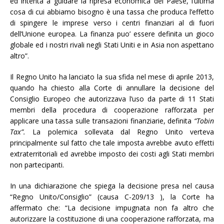
ed intenta a guidare la ripresa economica del Paese, l’ultima
cosa di cui abbiamo bisogno è una tassa che produca l’effetto
di spingere le imprese verso i centri finanziari al di fuori
dell’Unione europea. La finanza puo’ essere definita un gioco
globale ed i nostri rivali negli Stati Uniti e in Asia non aspettano
altro”.
Il Regno Unito ha lanciato la sua sfida nel mese di aprile 2013,
quando ha chiesto alla Corte di annullare la decisione del
Consiglio Europeo che autorizzava l’uso da parte di 11 Stati
membri della procedura di cooperazione rafforzata per
applicare una tassa sulle transazioni finanziarie, definita
“Tobin
Tax”.
La polemica sollevata dal Regno Unito verteva
principalmente sul fatto che tale imposta avrebbe avuto effetti
extraterritoriali ed avrebbe imposto dei costi agli Stati membri
non partecipanti.
In una dichiarazione che spiega la decisione presa nel causa
“Regno Unito/Consiglio” (causa C-209/13 ), la Corte ha
affermato che: “La decisione impugnata non fa altro che
autorizzare la costituzione di una cooperazione rafforzata, ma