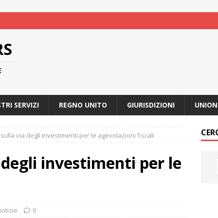
RS
E
STRI SERVIZI
REGNO UNITO
GIURISDIZIONI
UNION
CER
sulla via degli investimenti per le agevolazioni fiscali
 degli investimenti per le
i
notizie
0