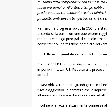
mi hanno fatto comprendere con la massima c
fiscali più semplici. Allo stesso tempo dobbiamo
producendo un cambiamento reale. I ministri 
pacchetto ambizioso e tempestivo perché creer
Per favorire progressi rapidi, la CCCTB è stat
accordo sulla base comune può essere raggiu
membri i vantaggi principali. Il consolidamen
consentendo una fruizione completa dei vantag
Base imponibile consolidata comun
Con la CCCTB le imprese disporranno per la pr
imponibili in tutta l’UE. Rispetto alla preced
società:
– sarà obbligatorio per i grandi gruppi multin
fiscale aggressiva, e garantirà che le imprese
all’anno siano tassate dove realizzano effettiv
– colmerà le lacune attualmente connesse al tra