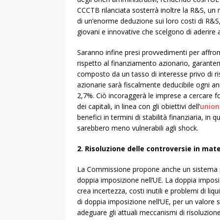
CCCTB rilanciata sosterrà inoltre la R&S, un 
di un’enorme deduzione sui loro costi di R&S
giovani e innovative che scelgono di aderire 
Saranno infine presi provvedimenti per affron
rispetto al finanziamento azionario, garanten
composto da un tasso di interesse privo di ri
azionarie sarà fiscalmente deducibile ogni ann
2,7%. Ciò incoraggerà le imprese a cercare fon
dei capitali, in linea con gli obiettivi dell’
union
benefici in termini di stabilità finanziaria, in
sarebbero meno vulnerabili agli shock.
2. Risoluzione delle controversie in mat
La Commissione propone anche un sistema più 
doppia imposizione nell’UE. La doppia imposiz
crea incertezza, costi inutili e problemi di li
di doppia imposizione nell’UE, per un valore
adeguare gli attuali meccanismi di risoluzion