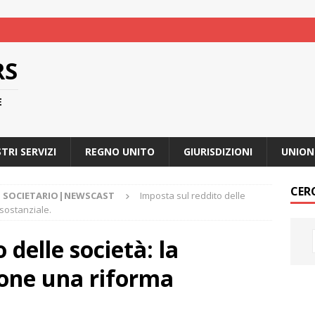
RS
E
STRI SERVIZI
REGNO UNITO
GIURISDIZIONI
UNION
CER
O SOCIETARIO|NEWSCAST
Imposta sul reddito delle
sostanziale.
 delle società: la
one una riforma