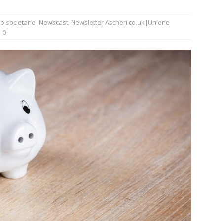
tto societario|Newscast
,
Newsletter Ascheri.co.uk|Unione
0