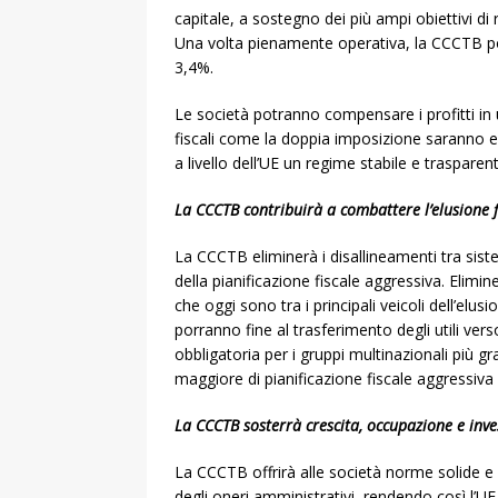
capitale, a sostegno dei più ampi obiettivi di r
Una volta pienamente operativa, la CCCTB pot
3,4%.
Le società potranno compensare i profitti in 
fiscali come la doppia imposizione saranno e
a livello dell’UE un regime stabile e trasparen
La CCCTB contribuirà a combattere l’elusione f
La CCCTB eliminerà i disallineamenti tra sist
della pianificazione fiscale aggressiva. Elimin
che oggi sono tra i principali veicoli dell’elu
porranno fine al trasferimento degli utili ver
obbligatoria per i gruppi multinazionali più gr
maggiore di pianificazione fiscale aggressiva 
La CCCTB sosterrà crescita, occupazione e inve
La CCCTB offrirà alle società norme solide e a
degli oneri amministrativi, rendendo così l’UE