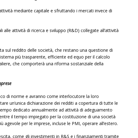
attività mediante capitale e sfruttando i mercati invece di
i alle attività di ricerca e sviluppo (R&D) collegate all’attività
a sul reddito delle società, che restano una questione di
istema più trasparente, efficiente ed equo per il calcolo
taliere, che comporterà una riforma sostanziale della
mprese
ico di norme e avranno come interlocutore la loro
re un’unica dichiarazione dei redditi a copertura di tutte le
 il tempo dedicato annualmente ad attività di adeguamento
ntre il tempo impiegato per la costituzione di una società
ù agevole per le imprese, incluse le PMI, operare all’estero.
rescita, come gli investimenti in R&S e i finanziamenti tramite