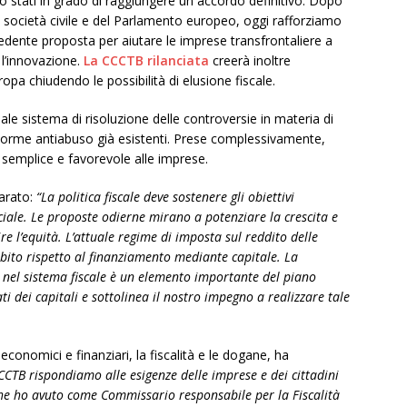
 stati in grado di raggiungere un accordo definitivo. Dopo
e, società civile e del Parlamento europeo, oggi rafforziamo
cedente proposta per aiutare le imprese transfrontaliere a
 l’innovazione.
La CCCTB rilanciata
creerà inoltre
ropa chiudendo le possibilità di elusione fiscale.
ale sistema di risoluzione delle controversie in materia di
 norme antiabuso già esistenti. Prese complessivamente,
semplice e favorevole alle imprese.
arato:
“La politica fiscale deve sostenere gli obiettivi
ociale. Le proposte odierne mirano a potenziare la crescita e
re l’equità. L’attuale regime di imposta sul reddito delle
bito rispetto al finanziamento mediante capitale. La
o nel sistema fiscale è un elemento importante del piano
ti dei capitali e sottolinea il nostro impegno a realizzare tale
economici e finanziari, la fiscalità e le dogane, ha
CCCTB rispondiamo alle esigenze delle imprese e dei cittadini
he ho avuto come Commissario responsabile per la Fiscalità