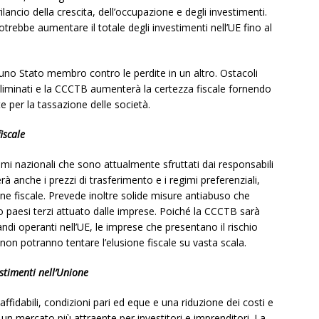
ilancio della crescita, dell’occupazione e degli investimenti.
rebbe aumentare il totale degli investimenti nell’UE fino al
uno Stato membro contro le perdite in un altro. Ostacoli
liminati e la CCCTB aumenterà la certezza fiscale fornendo
te per la tassazione delle società.
iscale
emi nazionali che sono attualmente sfruttati dai responsabili
erà anche i prezzi di trasferimento e i regimi preferenziali,
sione fiscale. Prevede inoltre solide misure antiabuso che
so paesi terzi attuato dalle imprese. Poiché la CCCTB sarà
andi operanti nell’UE, le imprese che presentano il rischio
non potranno tentare l’elusione fiscale su vasta scala.
stimenti nell’Unione
ffidabili, condizioni pari ed eque e una riduzione dei costi e
 un mercato più attraente per investitori e imprenditori. La