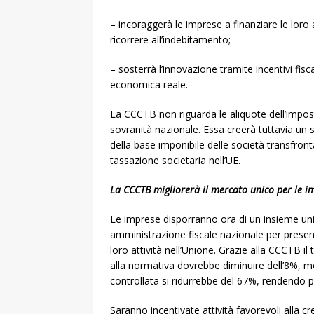
– incoraggerà le imprese a finanziare le loro 
ricorrere all’indebitamento;
– sosterrà l’innovazione tramite incentivi fiscal
economica reale.
La CCCTB non riguarda le aliquote dell’impost
sovranità nazionale. Essa creerà tuttavia un s
della base imponibile delle società transfron
tassazione societaria nell’UE.
La CCCTB migliorerà il mercato unico per le i
Le imprese disporranno ora di un insieme un
amministrazione fiscale nazionale per presenta
loro attività nell’Unione. Grazie alla CCCTB
alla normativa dovrebbe diminuire dell’8%, me
controllata si ridurrebbe del 67%, rendendo pi
Saranno incentivate attività favorevoli alla c