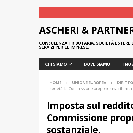
ASCHERI & PARTNE
CONSULENZA TRIBUTARIA, SOCIETÀ ESTERE 
SERVIZI PER LE IMPRESE.
CHI SIAMO
DOVE SIAMO
I NO
HOME
UNIONE EUROPEA
DIRITT
società: la Commissione propone una riforma 
Imposta sul reddito
Commissione prop
sostanziale.