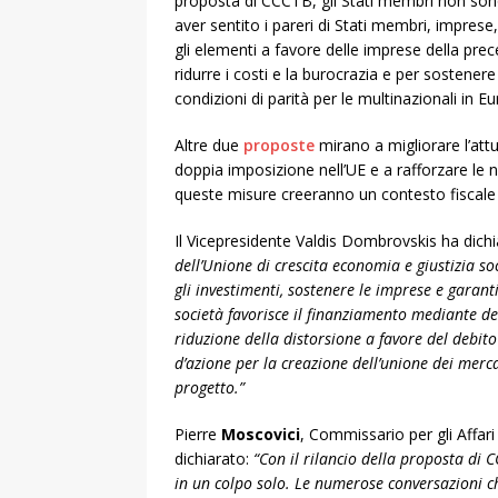
proposta di CCCTB, gli Stati membri non sono
aver sentito i pareri di Stati membri, impres
gli elementi a favore delle imprese della pre
ridurre i costi e la burocrazia e per sostenere
condizioni di parità per le multinazionali in Eu
Altre due
proposte
mirano a migliorare l’attu
doppia imposizione nell’UE e a rafforzare le
queste misure creeranno un contesto fiscale 
Il Vicepresidente Valdis Dombrovskis ha dichi
dell’Unione di crescita economia e giustizia s
gli investimenti, sostenere le imprese e garanti
società favorisce il finanziamento mediante de
riduzione della distorsione a favore del debit
d’azione per la creazione dell’unione dei merca
progetto.”
Pierre
Moscovici
, Commissario per gli Affari 
dichiarato:
“Con il rilancio della proposta di 
in un colpo solo. Le numerose conversazioni c