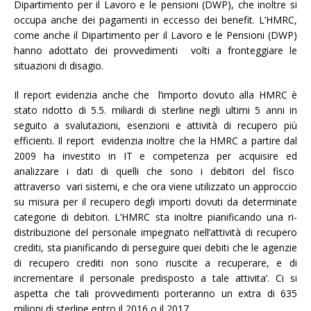
Dipartimento per il Lavoro e le pensioni (DWP), che inoltre si
occupa anche dei pagamenti in eccesso dei benefit. L’HMRC,
come anche il Dipartimento per il Lavoro e le Pensioni (DWP)
hanno adottato dei provvedimenti volti a fronteggiare le
situazioni di disagio.
Il report evidenzia anche che l’importo dovuto alla HMRC è
stato ridotto di 5.5. miliardi di sterline negli ultimi 5 anni in
seguito a svalutazioni, esenzioni e attività di recupero più
efficienti. Il report evidenzia inoltre che la HMRC a partire dal
2009 ha investito in IT e competenza per acquisire ed
analizzare i dati di quelli che sono i debitori del fisco
attraverso vari sistemi, e che ora viene utilizzato un approccio
su misura per il recupero degli importi dovuti da determinate
categorie di debitori. L’HMRC sta inoltre pianificando una ri-
distribuzione del personale impegnato nell’attività di recupero
crediti, sta pianificando di perseguire quei debiti che le agenzie
di recupero crediti non sono riuscite a recuperare, e di
incrementare il personale predisposto a tale attivita’. Ci si
aspetta che tali provvedimenti porteranno un extra di 635
milioni di sterline entro il 2016 o il 2017.