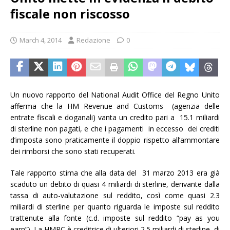
fiscale non riscosso
March 4, 2014
Redazione
0
Un nuovo rapporto del National Audit Office del Regno Unito
afferma che la HM Revenue and Customs (agenzia delle
entrate fiscali e doganali) vanta un credito pari a 15.1 miliardi
di sterline non pagati, e che i pagamenti in eccesso dei crediti
d’imposta sono praticamente il doppio rispetto all’ammontare
dei rimborsi che sono stati recuperati.
Tale rapporto stima che alla data del 31 marzo 2013 era già
scaduto un debito di quasi 4 miliardi di sterline, derivante dalla
tassa di auto-valutazione sul reddito, così come quasi 2.3
miliardi di sterline per quanto riguarda le imposte sul reddito
trattenute alla fonte (c.d. imposte sul reddito “pay as you
earn”). La HMRC è creditrice di ulteriori 2.5 miliardi di sterline di