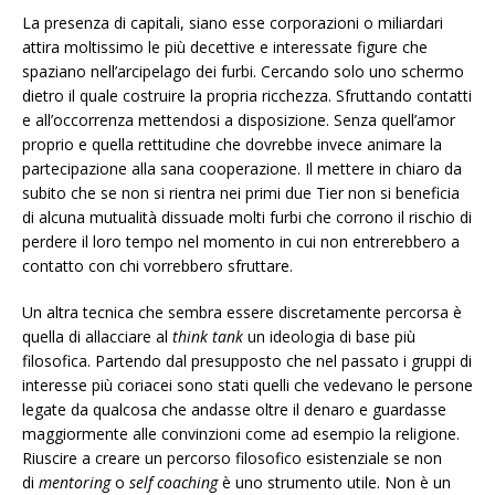
La presenza di capitali, siano esse corporazioni o miliardari
attira moltissimo le più decettive e interessate figure che
spaziano nell’arcipelago dei furbi. Cercando solo uno schermo
dietro il quale costruire la propria ricchezza. Sfruttando contatti
e all’occorrenza mettendosi a disposizione. Senza quell’amor
proprio e quella rettitudine che dovrebbe invece animare la
partecipazione alla sana cooperazione. Il mettere in chiaro da
subito che se non si rientra nei primi due Tier non si beneficia
di alcuna mutualità dissuade molti furbi che corrono il rischio di
perdere il loro tempo nel momento in cui non entrerebbero a
contatto con chi vorrebbero sfruttare.
Un altra tecnica che sembra essere discretamente percorsa è
quella di allacciare al
think tank
un ideologia di base più
filosofica. Partendo dal presupposto che nel passato i gruppi di
interesse più coriacei sono stati quelli che vedevano le persone
legate da qualcosa che andasse oltre il denaro e guardasse
maggiormente alle convinzioni come ad esempio la religione.
Riuscire a creare un percorso filosofico esistenziale se non
di
mentoring
o
self coaching
è uno strumento utile. Non è un