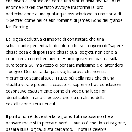
che diventa tentacolare come una statua della dea Kali o un
enorme Kraken che tutto avvolge trasforma la loro
partecipazione a una qualunque associazione in una sorta di
“Spectre” come nei celebri romanzi di James Bond del grande
Ian Fleming.
La logica deduttiva ci impone di constatare che una
schiacciante percentuale di coloro che sostengono di “sapere”
chissà cosa e di ipotizzare chissà quali segreti, non sono a
conoscenza di un ben niente. E’ un inquisizione basata sulla
pura teoria. Sul malvezzo di pensare malissimo e di attendersi
il peggio. Destituita da qualsivoglia prova che non sia
meramente scandalistica. Frutto più della noia che di una
ritualità vera e propria l’accusatore supremo trae conclusioni
cospirative esattamente come chi vede una luce non
identificabile in aria e ipotizza che sia un alieno della
costellazione Zeta Reticuli.
Il punto non è dove stia la ragione. Tutti sappiamo che a
pensare male si fa peccato però.. Il punto è che tipo di ragione,
basata sulla logica, si sta cercando. E’ nota la celebre