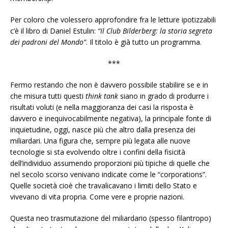
Per coloro che volessero approfondire fra le letture ipotizzabili
c’è il libro di Daniel Estulin:
“Il Club Bilderberg: la storia segreta
dei padroni del Mondo”
. Il titolo è già tutto un programma.
***
Fermo restando che non è davvero possibile stabilire se e in
che misura tutti questi
think tank
siano in grado di produrre i
risultati voluti (e nella maggioranza dei casi la risposta è
davvero e inequivocabilmente negativa), la principale fonte di
inquietudine, oggi, nasce più che altro dalla presenza dei
miliardari. Una figura che, sempre più legata alle nuove
tecnologie si sta evolvendo oltre i confini della fisicità
dell’individuo assumendo proporzioni più tipiche di quelle che
nel secolo scorso venivano indicate come le “corporations”.
Quelle società cioè che travalicavano i limiti dello Stato e
vivevano di vita propria. Come vere e proprie nazioni.
Questa neo trasmutazione del miliardario (spesso filantropo)