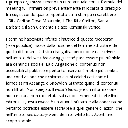
Il gruppo organizza almeno un ritiro annuale con la formula del
meeting full immersion prevalentemente in località di prestigio
fra cui, secondo quanto riportato dalla stampa ci sarebbero
il Ritz-Carlton Dove Mountain, il The Ritz-Carlton, Santa
Barbara e il San Clemente Palace Kempinski Venice.
Il termine hacktivista riferito all’autrice di questa “scoperta”
(resa pubblica), nasce dalla fusione del termine attivista e da
quello di hacker. L’attività divulgativa però non è da iscriversi
nell’ambito del
whistleblowing
giacché pare essere più riferibile
alla denuncia sociale. La divulgazione di contenuti non
accessibili al pubblico e pertanto riservati è molto più simile a
una condivisione che richiama alcuni celebri casi come i
famosissimi Assange o Snowden. Si tratta quindi di contenuti
non filtrati. Non spiegati. Il
whistleblowing
è un informazione
nuda e cruda non modellata sui canoni ermeneutici delle linee
editoriali. Questa invece è un attività più simile alla condivisione
pertanto potrebbe essere ascrivibile a quel genere di azioni che
nell’ambito
dell’hacking
viene definito white hat. Aventi uno
scopo sociale.