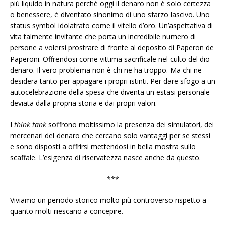
più liquido in natura perché oggi il denaro non è solo certezza
o benessere, è diventato sinonimo di uno sfarzo lascivo. Uno
status symbol idolatrato come il vitello d’oro. Un’aspettativa di
vita talmente invitante che porta un incredibile numero di
persone a volersi prostrare di fronte al deposito di Paperon de
Paperoni. Offrendosi come vittima sacrificale nel culto del dio
denaro. Il vero problema non è chi ne ha troppo. Ma chi ne
desidera tanto per appagare i propri istinti. Per dare sfogo a un
autocelebrazione della spesa che diventa un estasi personale
deviata dalla propria storia e dai propri valori.
I
think tank
soffrono moltissimo la presenza dei simulatori, dei
mercenari del denaro che cercano solo vantaggi per se stessi
e sono disposti a offrirsi mettendosi in bella mostra sullo
scaffale. L’esigenza di riservatezza nasce anche da questo.
***
Viviamo un periodo storico molto più controverso rispetto a
quanto molti riescano a concepire.