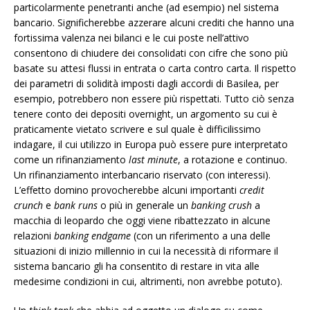
particolarmente penetranti anche (ad esempio) nel sistema
bancario. Significherebbe azzerare alcuni crediti che hanno una
fortissima valenza nei bilanci e le cui poste nell’attivo
consentono di chiudere dei consolidati con cifre che sono più
basate su attesi flussi in entrata o carta contro carta. Il rispetto
dei parametri di solidità imposti dagli accordi di Basilea, per
esempio, potrebbero non essere più rispettati. Tutto ciò senza
tenere conto dei depositi overnight, un argomento su cui è
praticamente vietato scrivere e sul quale è difficilissimo
indagare, il cui utilizzo in Europa può essere pure interpretato
come un rifinanziamento
last minute
, a rotazione e continuo.
Un rifinanziamento interbancario riservato (con interessi).
L’effetto domino provocherebbe alcuni importanti
credit
crunch
e
bank runs
o più in generale un
banking crush
a
macchia di leopardo che oggi viene ribattezzato in alcune
relazioni
banking endgame
(con un riferimento a una delle
situazioni di inizio millennio in cui la necessità di riformare il
sistema bancario gli ha consentito di restare in vita alle
medesime condizioni in cui, altrimenti, non avrebbe potuto).