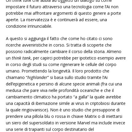
Un
think tank
che abbia ad oggetto un dialogo su come
impostare il futuro attraverso una tecnologia come l’Ai non
potrebbe mai affrontare argomenti di questo genere a porte
aperte. La riservatezza è e continuerà ad essere, una
condizione irrinunciabile.
A questo si aggiunga il fatto che come ho citato ci sono
ricerche avveniristiche in corso. Si tratta di scoperte che
possono radicalmente cambiare il corso della storia. Almeno
un
think tank
, per capirci potrebbe per ipotetico esempio avere
in corso degli studi su come rigenerare le cellule del corpo
umano. Promettendo la longevità. Il loro prodotto che
chiamano “
highlander
” si basa sullo studio tramite l’Ai
dell’epigenetica e persino di alcune specie animali (fra cui una
medusa che pare viva nelle profondità oceaniche e che il
cambiamento climatico ha portato “a galla” la quale avrebbe
una capacità di ibernazione simile ai virus in criptobiosi durante
la quale ringiovanisce). Non è uno studio che presuppone di
prendere una pillola blu o rossa in chiave Matrix o di iniettarsi
un siero del supersoldato in versione Marvel ma include invece
una serie di trapianti sul corpo destinatario del