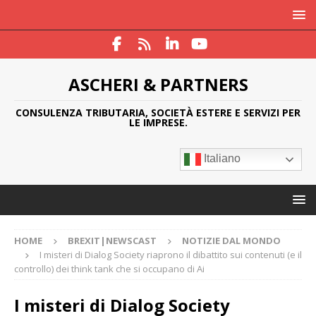
ASCHERI & PARTNERS
CONSULENZA TRIBUTARIA, SOCIETÀ ESTERE E SERVIZI PER
LE IMPRESE.
Italiano
HOME
BREXIT|NEWSCAST
NOTIZIE DAL MONDO
I misteri di Dialog Society riaprono il dibattito sui contenuti (e il
controllo) dei think tank che si occupano di Ai
I misteri di Dialog Society