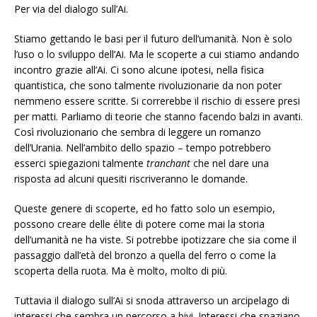
Per via del dialogo sull’Ai.
Stiamo gettando le basi per il futuro dell’umanità. Non è solo
l’uso o lo sviluppo dell’Ai. Ma le scoperte a cui stiamo andando
incontro grazie all’Ai. Ci sono alcune ipotesi, nella fisica
quantistica, che sono talmente rivoluzionarie da non poter
nemmeno essere scritte. Si correrebbe il rischio di essere presi
per matti. Parliamo di teorie che stanno facendo balzi in avanti.
Così rivoluzionario che sembra di leggere un romanzo
dell’Urania. Nell’ambito dello spazio – tempo potrebbero
esserci spiegazioni talmente
tranchant
che nel dare una
risposta ad alcuni quesiti riscriveranno le domande.
Queste genere di scoperte, ed ho fatto solo un esempio,
possono creare delle élite di potere come mai la storia
dell’umanità ne ha viste. Si potrebbe ipotizzare che sia come il
passaggio dall’età del bronzo a quella del ferro o come la
scoperta della ruota. Ma è molto, molto di più.
Tuttavia il dialogo sull’Ai si snoda attraverso un arcipelago di
interessi che sembra un percorso a bivi. Interessi che spaziano