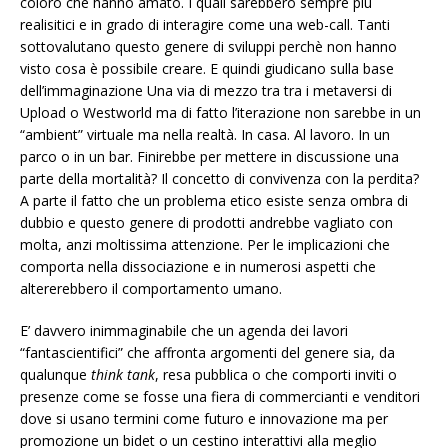
coloro che hanno amato. I quali sarebbero sempre più
realisitici e in grado di interagire come una web-call. Tanti
sottovalutano questo genere di sviluppi perchè non hanno
visto cosa è possibile creare. E quindi giudicano sulla base
dell’immaginazione Una via di mezzo tra tra i metaversi di
Upload o Westworld ma di fatto l’iterazione non sarebbe in un
“ambient” virtuale ma nella realtà. In casa. Al lavoro. In un
parco o in un bar. Finirebbe per mettere in discussione una
parte della mortalità? Il concetto di convivenza con la perdita?
A parte il fatto che un problema etico esiste senza ombra di
dubbio e questo genere di prodotti andrebbe vagliato con
molta, anzi moltissima attenzione. Per le implicazioni che
comporta nella dissociazione e in numerosi aspetti che
altererebbero il comportamento umano.
E’ davvero inimmaginabile che un agenda dei lavori
“fantascientifici” che affronta argomenti del genere sia, da
qualunque
think tank
, resa pubblica o che comporti inviti o
presenze come se fosse una fiera di commercianti e venditori
dove si usano termini come futuro e innovazione ma per
promozione un bidet o un cestino interattivi alla meglio