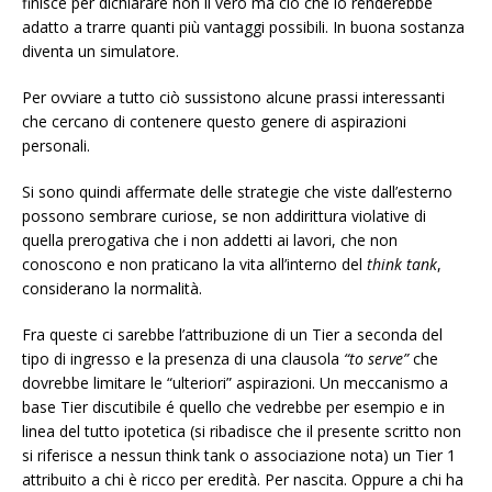
finisce per dichiarare non il vero ma ciò che lo renderebbe
adatto a trarre quanti più vantaggi possibili. In buona sostanza
diventa un simulatore.
Per ovviare a tutto ciò sussistono alcune prassi interessanti
che cercano di contenere questo genere di aspirazioni
personali.
Si sono quindi affermate delle strategie che viste dall’esterno
possono sembrare curiose, se non addirittura violative di
quella prerogativa che i non addetti ai lavori, che non
conoscono e non praticano la vita all’interno del
think tank
,
considerano la normalità.
Fra queste ci sarebbe l’attribuzione di un Tier a seconda del
tipo di ingresso e la presenza di una clausola
“to serve”
che
dovrebbe limitare le “ulteriori” aspirazioni. Un meccanismo a
base Tier discutibile é quello che vedrebbe per esempio e in
linea del tutto ipotetica (si ribadisce che il presente scritto non
si riferisce a nessun think tank o associazione nota) un Tier 1
attribuito a chi è ricco per eredità. Per nascita. Oppure a chi ha