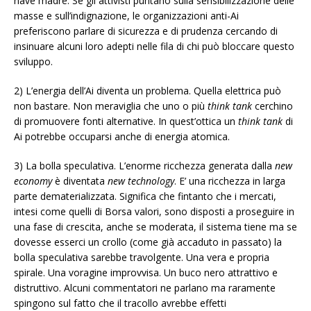
nave madre. Se gli attivisti puntano sulla sensibilizzazione delle
masse e sull’indignazione, le organizzazioni anti-Ai
preferiscono parlare di sicurezza e di prudenza cercando di
insinuare alcuni loro adepti nelle fila di chi può bloccare questo
sviluppo.
2) L’energia dell’Ai diventa un problema. Quella elettrica può
non bastare. Non meraviglia che uno o più
think tank
cerchino
di promuovere fonti alternative. In quest’ottica un
think tank
di
Ai potrebbe occuparsi anche di energia atomica.
3) La bolla speculativa. L’enorme ricchezza generata dalla
new
economy
è diventata
new technology
. E’ una ricchezza in larga
parte dematerializzata. Significa che fintanto che i mercati,
intesi come quelli di Borsa valori, sono disposti a proseguire in
una fase di crescita, anche se moderata, il sistema tiene ma se
dovesse esserci un crollo (come già accaduto in passato) la
bolla speculativa sarebbe travolgente. Una vera e propria
spirale. Una voragine improvvisa. Un buco nero attrattivo e
distruttivo. Alcuni commentatori ne parlano ma raramente
spingono sul fatto che il tracollo avrebbe effetti