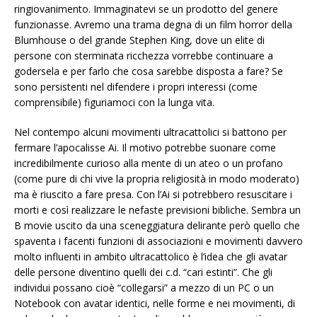
ringiovanimento. Immaginatevi se un prodotto del genere
funzionasse. Avremo una trama degna di un film horror della
Blumhouse o del grande Stephen King, dove un elite di
persone con sterminata ricchezza vorrebbe continuare a
godersela e per farlo che cosa sarebbe disposta a fare? Se
sono persistenti nel difendere i propri interessi (come
comprensibile) figuriamoci con la lunga vita.
Nel contempo alcuni movimenti ultracattolici si battono per
fermare l’apocalisse Ai. Il motivo potrebbe suonare come
incredibilmente curioso alla mente di un ateo o un profano
(come pure di chi vive la propria religiosità in modo moderato)
ma è riuscito a fare presa. Con l’Ai si potrebbero resuscitare i
morti e così realizzare le nefaste previsioni bibliche. Sembra un
B movie uscito da una sceneggiatura delirante però quello che
spaventa i facenti funzioni di associazioni e movimenti davvero
molto influenti in ambito ultracattolico è l’idea che gli avatar
delle persone diventino quelli dei c.d. “cari estinti”. Che gli
individui possano cioè “collegarsi” a mezzo di un PC o un
Notebook con avatar identici, nelle forme e nei movimenti, di