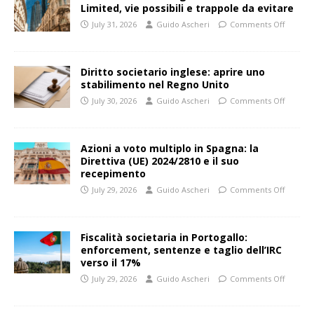
Limited, vie possibili e trappole da evitare
July 31, 2026
Guido Ascheri
Comments Off
Diritto societario inglese: aprire uno
stabilimento nel Regno Unito
July 30, 2026
Guido Ascheri
Comments Off
Azioni a voto multiplo in Spagna: la
Direttiva (UE) 2024/2810 e il suo
recepimento
July 29, 2026
Guido Ascheri
Comments Off
Fiscalità societaria in Portogallo:
enforcement, sentenze e taglio dell’IRC
verso il 17%
July 29, 2026
Guido Ascheri
Comments Off