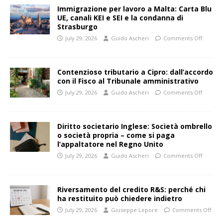
Immigrazione per lavoro a Malta: Carta Blu
UE, canali KEI e SEI e la condanna di
Strasburgo
July 29, 2026
Guido Ascheri
Comments Off
Contenzioso tributario a Cipro: dall’accordo
con il Fisco al Tribunale amministrativo
July 29, 2026
Guido Ascheri
Comments Off
Diritto societario Inglese: Società ombrello
o società propria – come si paga
l’appaltatore nel Regno Unito
July 29, 2026
Guido Ascheri
Comments Off
Riversamento del credito R&S: perché chi
ha restituito può chiedere indietro
July 29, 2026
Giuseppe Lepore
Comments Off