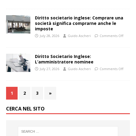
Diritto societario inglese: Comprare una
società significa comprarne anche le
imposte
July 28, 2026
Guido Ascheri
Comments Off
Diritto Societario Inglese:
L’amministratore nominee
July 27, 2026
Guido Ascheri
Comments Off
1
2
3
»
CERCA NEL SITO