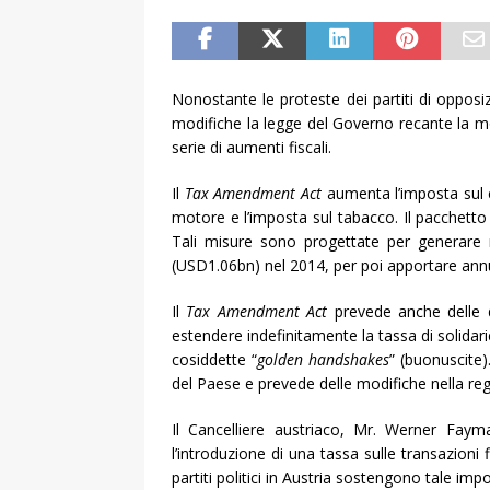
Nonostante le proteste dei partiti di opposiz
modifiche la legge del Governo recante la mo
serie di aumenti fiscali.
Il
Tax Amendment Act
aumenta l’imposta sul 
motore e l’imposta sul tabacco. Il pacchetto
Tali misure sono progettate per generare ric
(USD1.06bn) nel 2014, per poi apportare annua
Il
Tax Amendment Act
prevede anche delle di
estendere indefinitamente la tassa di solidariet
cosiddette “
golden handshakes
” (buonuscite)
del Paese e prevede delle modifiche nella re
Il Cancelliere austriaco, Mr. Werner Fayma
l’introduzione di una tassa sulle transazioni
partiti politici in Austria sostengono tale imp