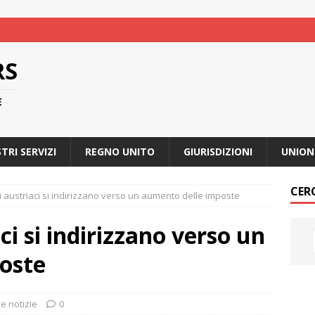
RS
E
STRI SERVIZI
REGNO UNITO
GIURISDIZIONI
UNION
CER
ori austriaci si indirizzano verso un aumento delle imposte
aci si indirizzano verso un
oste
me notizie
0