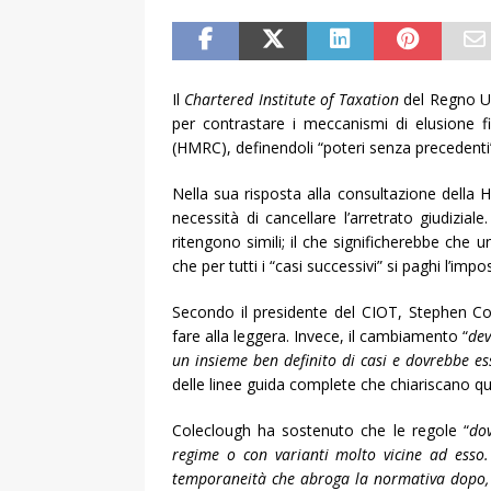
Il
Chartered Institute
of Taxation
del Regno U
per contrastare i meccanismi di elusione fis
(HMRC), definendoli “poteri senza precedenti
Nella sua risposta alla consultazione della H
necessità di cancellare l’arretrato giudizia
ritengono simili; il che significherebbe che 
che per tutti i “casi successivi” si paghi l’i
Secondo il presidente del CIOT, Stephen C
fare alla leggera. Invece, il cambiamento “
dev
un insieme ben definito di casi e dovrebbe es
delle linee guida complete che chiariscano qu
Coleclough ha sostenuto che le regole “
dov
regime o con varianti molto vicine ad esso. 
temporaneità che abroga la normativa dopo, d