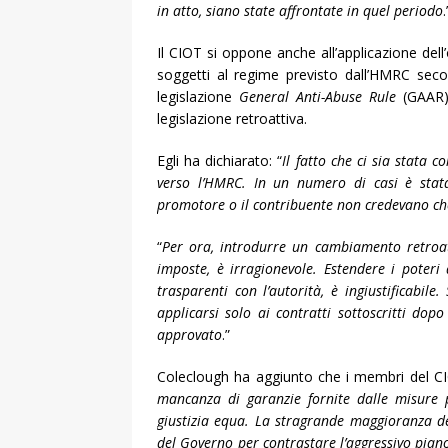
in atto, siano state affrontate in quel periodo
.
Il CIOT si oppone anche all’applicazione dell’
soggetti al regime previsto dall’HMRC sec
legislazione
General Anti-Abuse Rule
(GAAR).
legislazione retroattiva.
Egli ha dichiarato: “
Il fatto che ci sia stata 
verso l’HMRC. In un numero di casi è stata 
promotore o il contribuente non credevano che
“
Per ora, introdurre un cambiamento retroat
imposte, è irragionevole. Estendere i poteri
trasparenti con l’autorità, è ingiustificabil
applicarsi solo ai contratti sottoscritti dop
approvato
.”
Coleclough ha aggiunto che i membri del C
mancanza di garanzie fornite dalle misure p
giustizia equa. La stragrande maggioranza dei 
del Governo per contrastare l’aggressivo pian