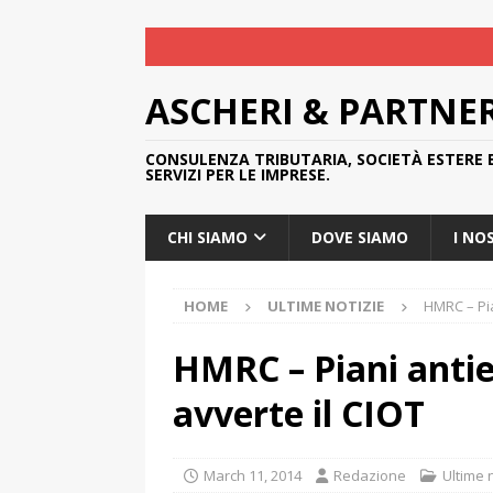
ASCHERI & PARTNE
CONSULENZA TRIBUTARIA, SOCIETÀ ESTERE 
SERVIZI PER LE IMPRESE.
CHI SIAMO
DOVE SIAMO
I NO
HOME
ULTIME NOTIZIE
HMRC – Pia
HMRC – Piani antie
avverte il CIOT
March 11, 2014
Redazione
Ultime 