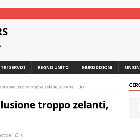
RS
E
STRI SERVIZI
REGNO UNITO
GIURISDIZIONI
UNION
CER
ni antielusione troppo zelanti, avverte il CIOT
lusione troppo zelanti,
notizie
0