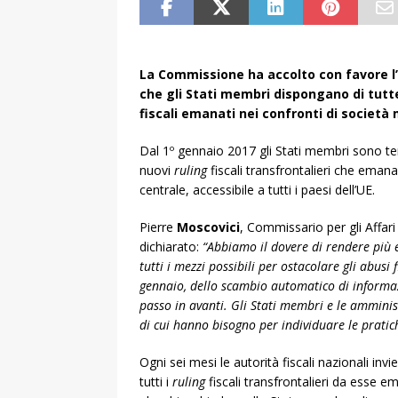
La Commissione ha accolto con favore l’
che gli Stati membri dispongano di tutte
fiscali emanati nei confronti di società m
Dal 1º gennaio 2017 gli Stati membri sono te
nuovi
ruling
fiscali transfrontalieri che eman
centrale, accessibile a tutti i paesi dell’UE.
Pierre
Moscovici
, Commissario per gli Affari 
dichiarato:
“Abbiamo il dovere di rendere più e
tutti i mezzi possibili per ostacolare gli abusi fi
gennaio, dello scambio automatico di informazi
passo in avanti. Gli Stati membri e le amminist
di cui hanno bisogno per individuare le pratich
Ogni sei mesi le autorità fiscali nazionali inv
tutti i
ruling
fiscali transfrontalieri da esse em