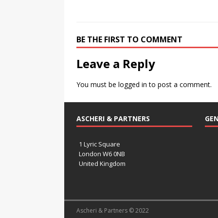
BE THE FIRST TO COMMENT
Leave a Reply
You must be
logged in
to post a comment.
ASCHERI & PARTNERS
GEN
1 Lyric Square
London W6 0NB
United Kingdom
Ascheri & Partners © 2022