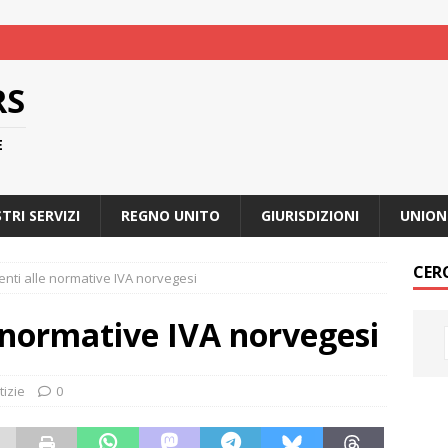
RS
E
STRI SERVIZI
REGNO UNITO
GIURISDIZIONI
UNION
CER
ti alle normative IVA norvegesi
normative IVA norvegesi
tizie
0