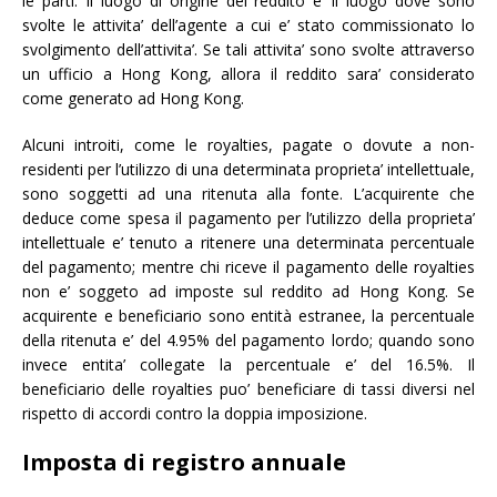
le parti. Il luogo di origine del reddito e’ il luogo dove sono
svolte le attivita’ dell’agente a cui e’ stato commissionato lo
svolgimento dell’attivita’. Se tali attivita’ sono svolte attraverso
un ufficio a Hong Kong, allora il reddito sara’ considerato
come generato ad Hong Kong.
Alcuni introiti, come le royalties, pagate o dovute a non-
residenti per l’utilizzo di una determinata proprieta’ intellettuale,
sono soggetti ad una ritenuta alla fonte. L’acquirente che
deduce come spesa il pagamento per l’utilizzo della proprieta’
intellettuale e’ tenuto a ritenere una determinata percentuale
del pagamento; mentre chi riceve il pagamento delle royalties
non e’ soggeto ad imposte sul reddito ad Hong Kong. Se
acquirente e beneficiario sono entità estranee, la percentuale
della ritenuta e’ del 4.95% del pagamento lordo; quando sono
invece entita’ collegate la percentuale e’ del 16.5%. Il
beneficiario delle royalties puo’ beneficiare di tassi diversi nel
rispetto di accordi contro la doppia imposizione.
Imposta di registro annuale