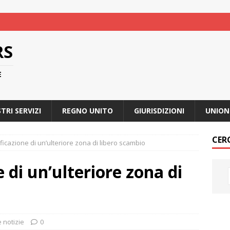
RS
E
STRI SERVIZI
REGNO UNITO
GIURISDIZIONI
UNION
CER
ificazione di un’ulteriore zona di libero scambio
e di un’ulteriore zona di
e notizie
0