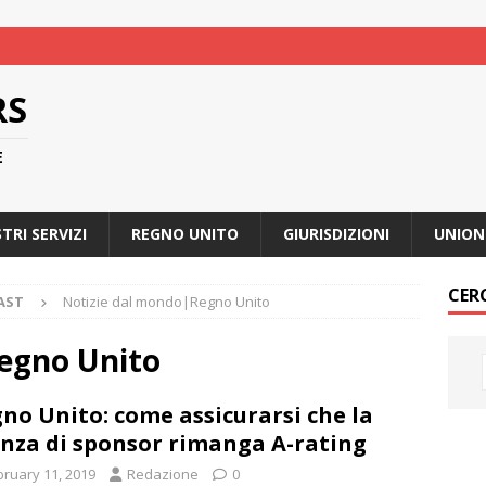
RS
E
STRI SERVIZI
REGNO UNITO
GIURISDIZIONI
UNION
CER
AST
Notizie dal mondo|Regno Unito
egno Unito
no Unito: come assicurarsi che la
enza di sponsor rimanga A-rating
bruary 11, 2019
Redazione
0