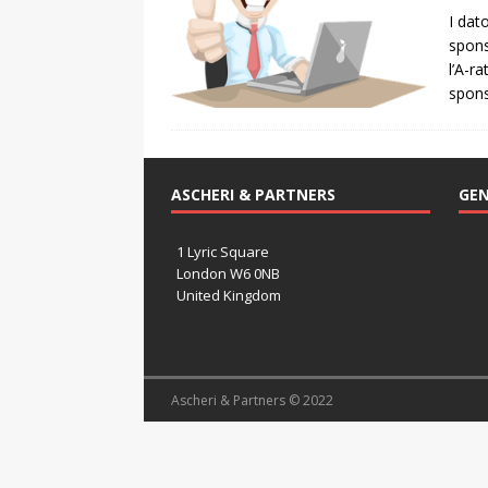
I dat
spons
l’A-ra
spons
ASCHERI & PARTNERS
GEN
1 Lyric Square
London W6 0NB
United Kingdom
Ascheri & Partners © 2022