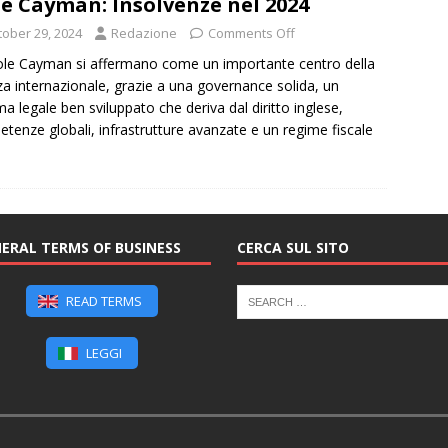
le Cayman: Insolvenze nel 2024
tober 29, 2024
Redazione
Comments Off
ole Cayman si affermano come un importante centro della
za internazionale, grazie a una governance solida, un
ma legale ben sviluppato che deriva dal diritto inglese,
tenze globali, infrastrutture avanzate e un regime fiscale
ERAL TERMS OF BUSINESS
CERCA SUL SITO
READ TERMS
LEGGI