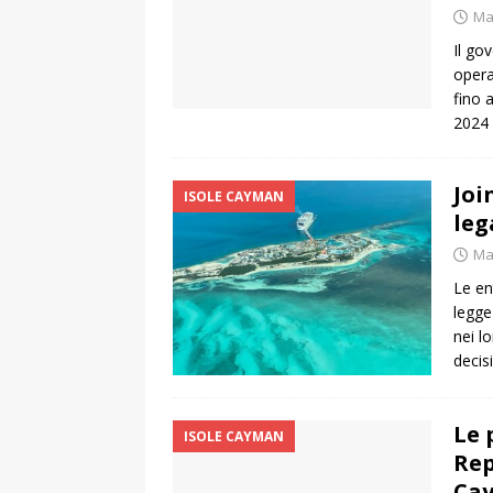
Ma
Il go
opera
fino 
2024 
Joi
ISOLE CAYMAN
leg
Ma
Le en
legge
nei l
decis
Le 
ISOLE CAYMAN
Rep
Ca