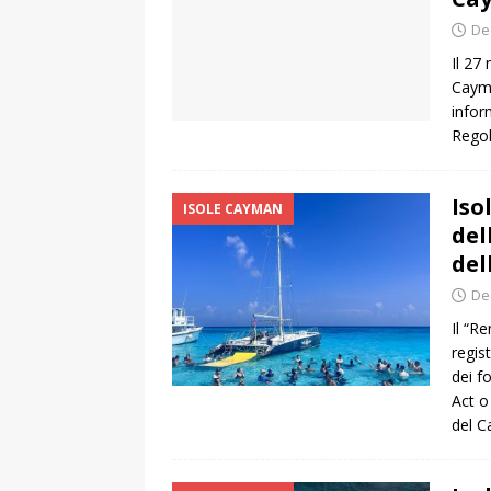
De
Il 27
Cayma
infor
Regol
Iso
ISOLE CAYMAN
del
del
De
Il “R
regist
dei f
Act o
del C