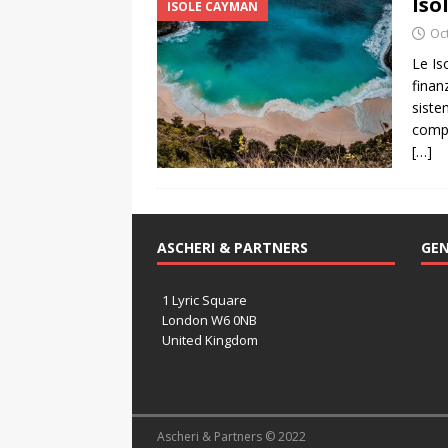
Iso
ISOLE CAYMAN
Oc
Le Is
finan
siste
compe
[…]
ASCHERI & PARTNERS
GEN
1 Lyric Square
London W6 0NB
United Kingdom
Ascheri & Partners © 2022