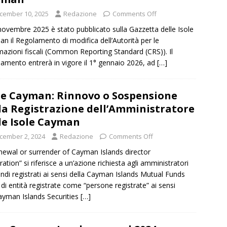
cember 10, 2025
Redazione
Comments Off
 novembre 2025 è stato pubblicato sulla Gazzetta delle Isole
n il Regolamento di modifica dell’Autorità per le
mazioni fiscali (Common Reporting Standard (CRS)). Il
amento entrerà in vigore il 1° gennaio 2026, ad
[…]
le Cayman: Rinnovo o Sospensione
la Registrazione dell’Amministratore
le Isole Cayman
cember 2, 2024
Redazione
Comments Off
enewal or surrender of Cayman Islands director
ration” si riferisce a un’azione richiesta agli amministratori
ondi registrati ai sensi della Cayman Islands Mutual Funds
 di entità registrate come “persone registrate” ai sensi
ayman Islands Securities
[…]