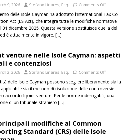
rch 9, 2026
Stefano Linares, Esq.
Comments Off
verno delle Isole Cayman ha adottato l’International Tax Co-
tion Act (ES Act), che integra tutte le modifiche normative
al 31 dicembre 2025. Questa versione sostituisce quella del
ed è attualmente in vigore.
[…]
nt venture nelle Isole Cayman: aspetti
ali e contenziosi
rch 2, 2026
Stefano Linares, Esq.
Comments Off
tità delle Isole Cayman possono scegliere liberamente sia la
 applicabile sia il metodo di risoluzione delle controversie
oro accordi di joint venture. Per le norme inderogabili, una
ione di un tribunale straniero
[…]
principali modifiche al Common
orting Standard (CRS) delle Isole
yman