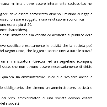
 misura minima , deve essere interamente sottoscritto nel
ggiore, deve essere sottoscritto almeno il minimo di legge e
e possono essere soggetti a una valutazione economica.
no essere più di 50.
inee shareolders).
elle limitazione alla vendita ed all’offerta al pubblico delle
ve specificare esattamente le attività che la società può
egno Unito) che l’oggetto sociale rinvii a tutte le attività
 un amministratore (director) ed un segretario (company
ializzate, che non devono essere necessariamente di diritto
e qualora sia amministratore unico può svolgere anche le
o obbligatorio, che almeno un amministratore, società o
tà dei primi amministratori di una società devono essere
ella società.