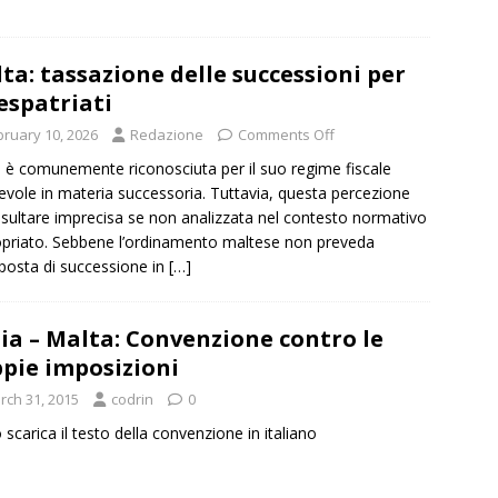
ta: tassazione delle successioni per
 espatriati
bruary 10, 2026
Redazione
Comments Off
 è comunemente riconosciuta per il suo regime fiscale
evole in materia successoria. Tuttavia, questa percezione
isultare imprecisa se non analizzata nel contesto normativo
priato. Sebbene l’ordinamento maltese non preveda
posta di successione in
[…]
lia – Malta: Convenzione contro le
pie imposizioni
rch 31, 2015
codrin
0
o scarica il testo della convenzione in italiano