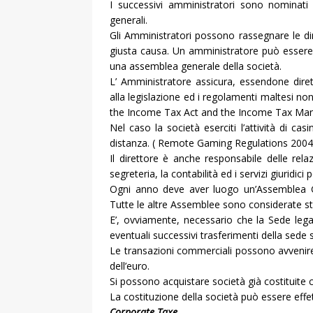
I successivi amministratori sono nominati
generali.
Gli Amministratori possono rassegnare le d
giusta causa. Un amministratore può essere
una assemblea generale della società.
L’ Amministratore assicura, essendone dire
alla legislazione ed i regolamenti maltesi no
the Income Tax Act and the Income Tax Ma
Nel caso la società eserciti l’attività di ca
distanza. ( Remote Gaming Regulations 2004
Il direttore è anche responsabile delle relaz
segreteria, la contabilità ed i servizi giuridici 
Ogni anno deve aver luogo un’Assemblea G
Tutte le altre Assemblee sono considerate st
E’, ovviamente, necessario che la Sede lega
eventuali successivi trasferimenti della sede s
Le transazioni commerciali possono avvenire 
dell’euro.
Si possono acquistare società già costituite
La costituzione della società può essere effe
Corporate Taxe