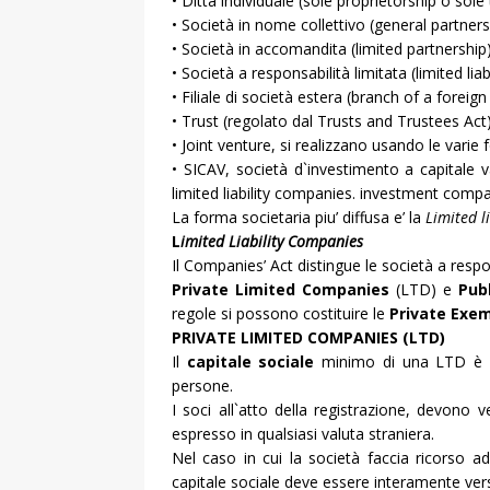
• Ditta individuale (sole proprietorship o sole 
• Società in nome collettivo (general partners
• Società in accomandita (limited partnership)
• Società a responsabilità limitata (limited lia
• Filiale di società estera (branch of a forei
• Trust (regolato dal Trusts and Trustees Act)
• Joint venture, si realizzano usando le varie 
• SICAV, società d`investimento a capitale v
limited liability companies. investment compa
La forma societaria piu’ diffusa e’ la
Limited l
L
imited Liability Companies
Il Companies’ Act distingue le società a respon
Private Limited Companies
(LTD) e
Pub
regole si possono costituire le
Private Exe
PRIVATE LIMITED COMPANIES (LTD)
Il
capitale sociale
minimo di una LTD è
persone.
I soci all`atto della registrazione, devono 
espresso in qualsiasi valuta straniera.
Nel caso in cui la società faccia ricorso 
capitale sociale deve essere interamente ver