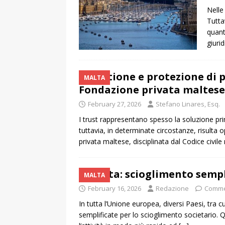
Nelle 
Tutta
quant
giuri
Gestione e protezione di p
MALTA
Fondazione privata maltese
February 27, 2026
Stefano Linares, Esq.
I trust rappresentano spesso la soluzione pri
tuttavia, in determinate circostanze, risulta
privata maltese, disciplinata dal Codice civil
Malta: scioglimento sempl
MALTA
February 16, 2026
Redazione
Comme
In tutta l’Unione europea, diversi Paesi, tra
semplificate per lo scioglimento societario. 