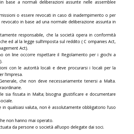
 in base a normali deliberazioni assunte nelle assemblee
imissioni o essere revocati in caso di inadempimento o per
 revocato in base ad una normale deliberazione assunta in
ttamente responsabile, che la società opera in conformità
nche ed al la legge sull’imposta sul reddito ( C ompanies Act,
nagement Act).
sino on line occorre rispettare il Regolamento per i giochi a
).
ioni con le autorità locali e deve procurarsi i locali per la
per l’impresa.
enerale, che non deve necessariamente tenersi a Malta.
raordinarie.
le sia fissata in Malta; bisogna giustificare e documentare
ociale.
in qualsiasi valuta, non è assolutamente obbligatorio l’uso
 che non hanno mai operato.
ttuata da persone o società all’uopo delegate dai soci.