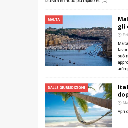
l’attività in modo più rapido ed
[…]
Mal
MALTA
gli
Fe
Malta
favor
può r
appro
un’im
Ita
DALLE GIURISDIZIONI
dop
Ma
Apri 