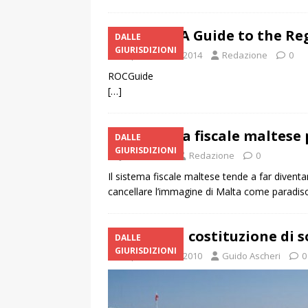
A Guide to the Re
DALLE
GIURISDIZIONI
September 19, 2014
Redazione
0
ROCGuide
[…]
Il sistema fiscale maltese 
DALLE
GIURISDIZIONI
June 4, 2012
Redazione
0
Il sistema fiscale maltese tende a far diventa
cancellare l’immagine di Malta come paradiso fi
Malta: la costituzione di s
DALLE
GIURISDIZIONI
September 18, 2010
Guido Ascheri
0