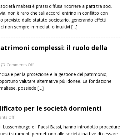
società maltesi è prassi diffusa ricorrere a patti tra soci.
via, non è raro che tali accordi entrino in conflitto con
o previsto dallo statuto societario, generando effetti
dici non sempre immediati o intuitivi
[…]
atrimoni complessi: il ruolo della
Comments Off
ncipale per la protezione e la gestione del patrimonio;
 opportuno valutare alternative più idonee. La fondazione
e maltese, possiede
[…]
ificato per le società dormienti
nts Off
 cui Lussemburgo e i Paesi Bassi, hanno introdotto procedure
Questi strumenti permettono alle società inattive di cessare