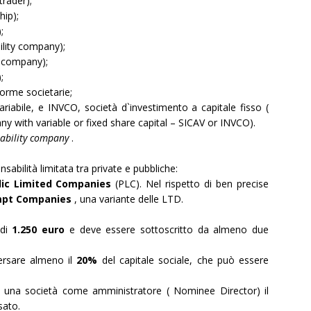
trader);
hip);
;
bility company);
gn company);
;
forme societarie;
ariabile, e INVCO, società d`investimento a capitale fisso (
ny with variable or fixed share capital – SICAV or INVCO).
iability company
.
sabilità limitata tra private e pubbliche:
lic Limited Companies
(PLC). Nel rispetto di ben precise
mpt Companies
, una variante delle LTD.
 di
1.250 euro
e deve essere sottoscritto da almeno due
versare almeno il
20%
del capitale sociale, che può essere
ad una società come amministratore ( Nominee Director) il
sato.