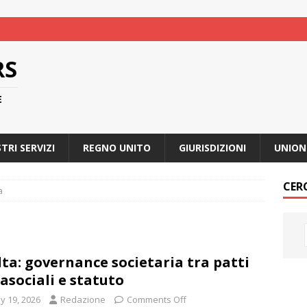
RS
E
STRI SERVIZI
REGNO UNITO
GIURISDIZIONI
UNION
CER
a
ta: governance societaria tra patti
asociali e statuto
y 19, 2026
Redazione
Comments Off