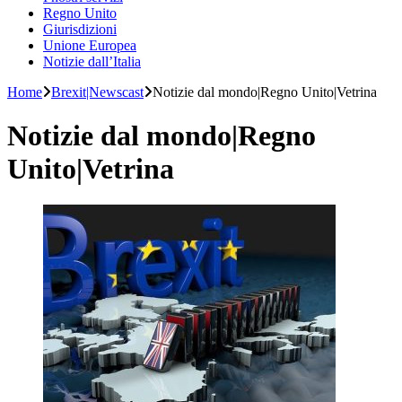
Regno Unito
Giurisdizioni
Unione Europea
Notizie dall’Italia
Home
Brexit|Newscast
Notizie dal mondo|Regno Unito|Vetrina
Notizie dal mondo|Regno
Unito|Vetrina