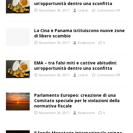
un’opportunità dentro una sconfitta
November 30, 2017
codrin
Comments Off
La Cina e Panama istituiscono nuove zone
di libero scambio
November 30, 2017
Redazione
0
EMA – tra falsi miti e cattive abitudini:
un’opportunità dentro una sconfitta
November 30, 2017
codrin
Comments Off
Parlamento Europeo: creazione di una
Comitato speciale per le violazioni della
normativa fiscale
November 29, 2017
Redazione
0
Il Fondo Monetario Internazionale spinge