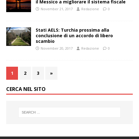
il Messico a migliorare il sistema fiscale
November 21, 2017
Redazione
0
Stati AELS: Turchia prossima alla
conclusione di un accordo di libero
scambio
November 20, 2017
Redazione
0
1
2
3
»
CERCA NEL SITO