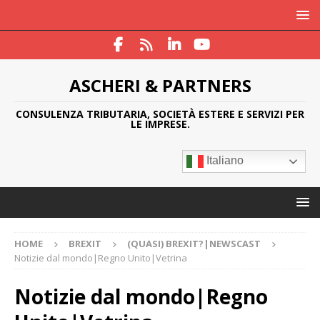
ASCHERI & PARTNERS
CONSULENZA TRIBUTARIA, SOCIETÀ ESTERE E SERVIZI PER
LE IMPRESE.
Italiano
HOME
BREXIT
(QUASI) BREXIT?|NEWSCAST
Notizie dal mondo|Regno Unito|Vetrina
Notizie dal mondo|Regno