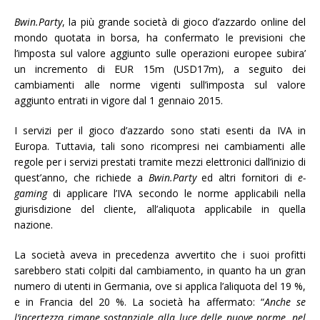
Bwin.Party
, la più grande società di gioco d’azzardo online del
mondo quotata in borsa, ha confermato le previsioni che
l’imposta sul valore aggiunto sulle operazioni europee subira’
un incremento di EUR 15m (USD17m), a seguito dei
cambiamenti alle norme vigenti sull’imposta sul valore
aggiunto entrati in vigore dal 1 gennaio 2015.
I servizi per il gioco d’azzardo sono stati esenti da IVA in
Europa. Tuttavia, tali sono ricompresi nei cambiamenti alle
regole per i servizi prestati tramite mezzi elettronici dall’inizio di
quest’anno, che richiede a
Bwin.Party
ed altri fornitori di
e-
gaming
di applicare l’IVA secondo le norme applicabili nella
giurisdizione del cliente, all’aliquota applicabile in quella
nazione.
La società aveva in precedenza avvertito che i suoi profitti
sarebbero stati colpiti dal cambiamento, in quanto ha un gran
numero di utenti in Germania, ove si applica l’aliquota del 19 %,
e in Francia del 20 %. La società ha affermato: “
Anche se
l’incertezza rimane sostanziale alla luce delle nuove norme, nel