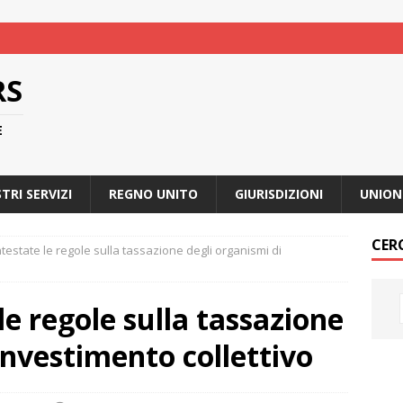
RS
E
STRI SERVIZI
REGNO UNITO
GIURISDIZIONI
UNION
CER
ntestate le regole sulla tassazione degli organismi di
le regole sulla tassazione
investimento collettivo