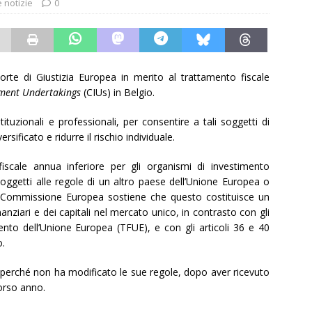
e notizie
0
rte di Giustizia Europea in merito al trattamento fiscale
stment Undertakings
(CIUs) in Belgio.
istituzionali e professionali, per consentire a tali soggetti di
rsificato e ridurre il rischio individuale.
iscale annua inferiore per gli organismi di investimento
i soggetti alle regole di un altro paese dell’Unione Europea o
 Commissione Europea sostiene che questo costituisce un
inanziari e dei capitali nel mercato unico, in contrasto con gli
ento dell’Unione Europea (TFUE), e con gli articoli 36 e 40
o.
zia perché non ha modificato le sue regole, dopo aver ricevuto
orso anno.