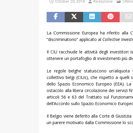
October 20, 2014
Redazione
Ultim
La Commissione Europea ha riferito alla Co
“discriminatorio” applicato al
Collective Inve
Il CIU racchiude le attività degli investitori 
ottenere un portafoglio di investimenti più dive
Le regole belghe statuiscono un’aliquota f
collettivo belgi (CIUs), che rispetto a quell
dello Spazio Economico Europeo (EEA). La
ostacolo alla libera circolazione dei servizi f
articoli 56 e 63 del Trattato sul Funzionam
dell’Accordo sullo Spazio Economico Europe
Il Belgio viene deferito alla Corte di Giusti
un parere motivato dalla Commissione lo sc