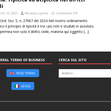
li
rch 10, 2025
Micaela Lopinto
Comments Off
e Ord. Sez. 5, n. 27067 del 2024 Nel nostro ordinamento
ico il principio di tipicità è tra i più noti e studiati in assoluto.
permea non solo il diritto civile, materia qui oggetto
[…]
ERAL TERMS OF BUSINESS
CERCA SUL SITO
READ TERMS
LEGGI