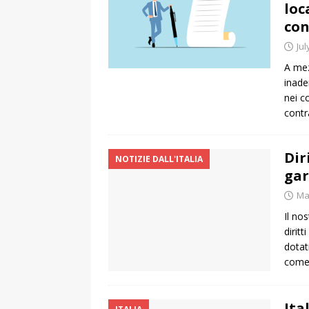
loc
con
Jul
A mezz
inade
nei c
contr
Dir
NOTIZIE DALL'ITALIA
gar
Ma
Il no
diritt
dotat
come 
Ita