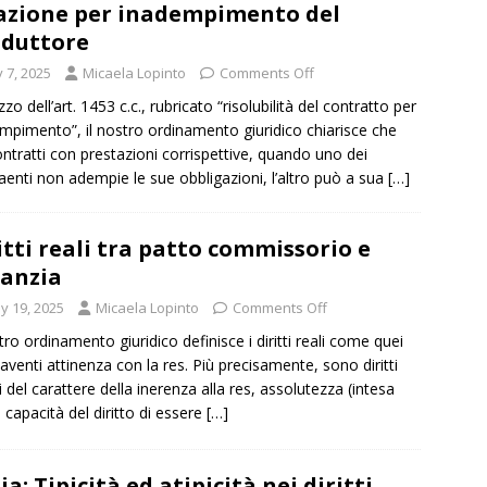
azione per inadempimento del
duttore
y 7, 2025
Micaela Lopinto
Comments Off
o dell’art. 1453 c.c., rubricato “risolubilità del contratto per
mpimento”, il nostro ordinamento giuridico chiarisce che
ontratti con prestazioni corrispettive, quando uno dei
aenti non adempie le sue obbligazioni, l’altro può a sua
[…]
itti reali tra patto commissorio e
anzia
y 19, 2025
Micaela Lopinto
Comments Off
stro ordinamento giuridico definisce i diritti reali come quei
i aventi attinenza con la res. Più precisamente, sono diritti
i del carattere della inerenza alla res, assolutezza (intesa
capacità del diritto di essere
[…]
lia: Tipicità ed atipicità nei diritti