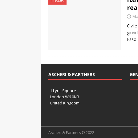
ITALIA
rea
Ma
Civil
giurid
Esso 
ASCHERI & PARTNERS
GEN
1 Lyric Square
London W6 0NB
United Kingdom
Ascheri & Partners © 2022