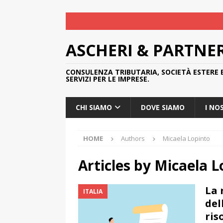
ASCHERI & PARTNE
CONSULENZA TRIBUTARIA, SOCIETÀ ESTERE 
SERVIZI PER LE IMPRESE.
CHI SIAMO
DOVE SIAMO
I NO
HOME
Authors
Micaela Lopinto
Articles by
Micaela L
La 
ITALIA
del
ris