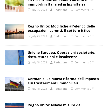
immobili in Italia ed in Inghilterra
July 25, 2023
Redazione
Comments Off
Regno Unito: Modifiche all’elenco delle
occupazioni carenti. Il settore ittico
July 25, 2023
Redazione
Comments Off
Unione Europea: Operazioni societarie,
ristrutturazioni e insolvenze
July 18, 2023
Redazione
Comments Off
Germania: La nuova riforma dell’imposta
sui trasferimenti immobiliari
July 18, 2023
Redazione
Comments Off
Regno Unito: Nuove misure del