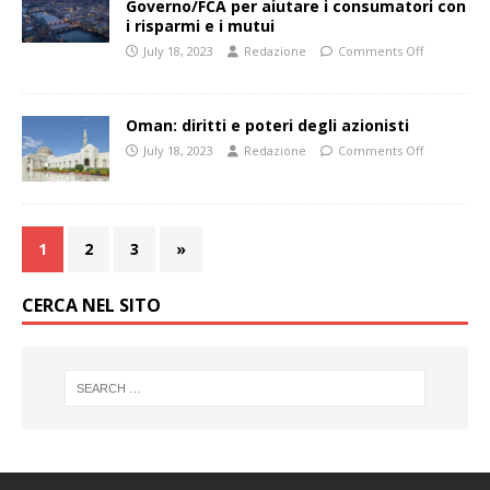
Governo/FCA per aiutare i consumatori con
i risparmi e i mutui
July 18, 2023
Redazione
Comments Off
Oman: diritti e poteri degli azionisti
July 18, 2023
Redazione
Comments Off
1
2
3
»
CERCA NEL SITO