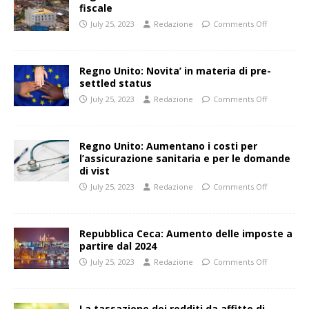
fiscale
July 25, 2023
Redazione
Comments Off
Regno Unito: Novita’ in materia di pre-
settled status
July 25, 2023
Redazione
Comments Off
Regno Unito: Aumentano i costi per
l’assicurazione sanitaria e per le domande
di vist
July 25, 2023
Redazione
Comments Off
Repubblica Ceca: Aumento delle imposte a
partire dal 2024
July 25, 2023
Redazione
Comments Off
La tassazione dei redditi da affitto di