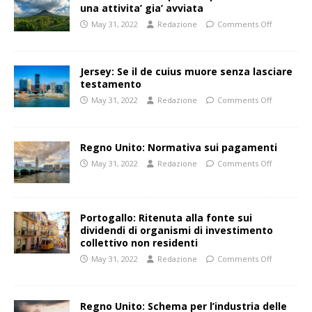
una attivita’ gia’ avviata
May 31, 2022
Redazione
Comments Off
Jersey: Se il de cuius muore senza lasciare
testamento
May 31, 2022
Redazione
Comments Off
Regno Unito: Normativa sui pagamenti
May 31, 2022
Redazione
Comments Off
Portogallo: Ritenuta alla fonte sui
dividendi di organismi di investimento
collettivo non residenti
May 31, 2022
Redazione
Comments Off
Regno Unito: Schema per l’industria delle