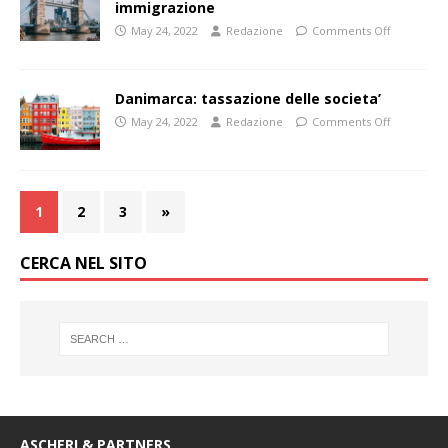
immigrazione
May 24, 2022
Redazione
Comments Off
Danimarca: tassazione delle societa’
May 24, 2022
Redazione
Comments Off
1
2
3
»
CERCA NEL SITO
ASCHERI & PARTNERS