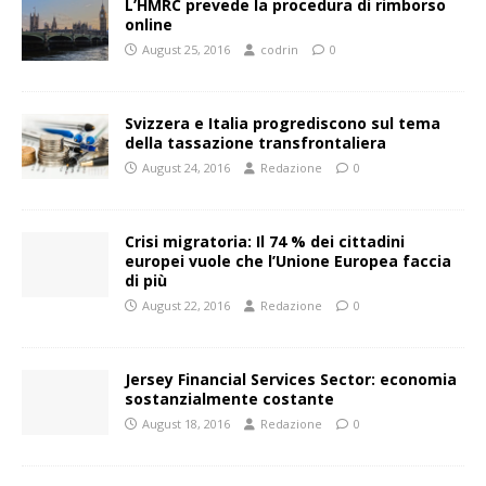
L’HMRC prevede la procedura di rimborso
online
August 25, 2016
codrin
0
Svizzera e Italia progrediscono sul tema
della tassazione transfrontaliera
August 24, 2016
Redazione
0
Crisi migratoria: Il 74 % dei cittadini
europei vuole che l’Unione Europea faccia
di più
August 22, 2016
Redazione
0
Jersey Financial Services Sector: economia
sostanzialmente costante
August 18, 2016
Redazione
0