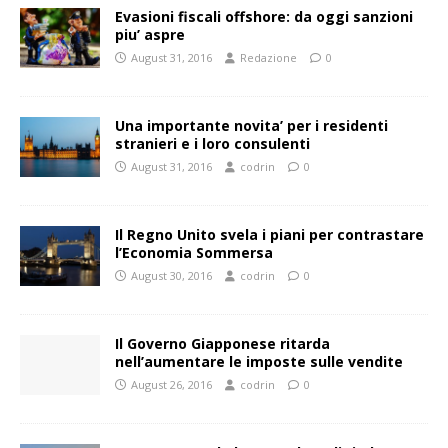
Evasioni fiscali offshore: da oggi sanzioni
piu’ aspre
August 31, 2016
Redazione
0
Una importante novita’ per i residenti
stranieri e i loro consulenti
August 31, 2016
codrin
0
Il Regno Unito svela i piani per contrastare
l’Economia Sommersa
August 30, 2016
codrin
0
Il Governo Giapponese ritarda
nell’aumentare le imposte sulle vendite
August 26, 2016
codrin
0