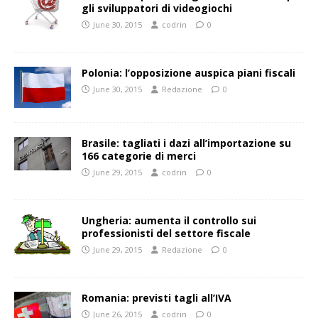
gli sviluppatori di videogiochi
June 30, 2015
codrin
0
Polonia: l’opposizione auspica piani fiscali
June 30, 2015
Redazione
0
Brasile: tagliati i dazi all’importazione su
166 categorie di merci
June 29, 2015
codrin
0
Ungheria: aumenta il controllo sui
professionisti del settore fiscale
June 29, 2015
Redazione
0
Romania: previsti tagli all’IVA
June 26, 2015
codrin
0