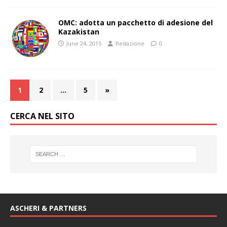
OMC: adotta un pacchetto di adesione del
Kazakistan
June 24, 2015
Redazione
0
1
2
…
5
»
CERCA NEL SITO
ASCHERI & PARTNERS