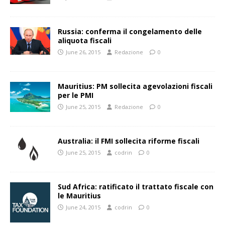
Russia: conferma il congelamento delle
aliquota fiscali
June 26, 2015
Redazione
0
Mauritius: PM sollecita agevolazioni fiscali
per le PMI
June 25, 2015
Redazione
0
Australia: il FMI sollecita riforme fiscali
June 25, 2015
codrin
0
Sud Africa: ratificato il trattato fiscale con
le Mauritius
June 24, 2015
codrin
0