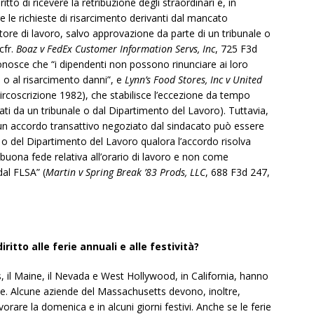
tto di ricevere la retribuzione degli straordinari e, in
 le richieste di risarcimento derivanti dal mancato
atore di lavoro, salvo approvazione da parte di un tribunale o
cfr.
Boaz v FedEx Customer Information Servs, Inc
, 725 F3d
onosce che “i dipendenti non possono rinunciare ai loro
ri o al risarcimento danni”, e
Lynn’s Food Stores, Inc v United
rcoscrizione 1982), che stabilisce l’eccezione da tempo
vati da un tribunale o dal Dipartimento del Lavoro). Tuttavia,
e un accordo transattivo negoziato dal sindacato può essere
e o del Dipartimento del Lavoro qualora l’accordo risolva
 buona fede relativa all’orario di lavoro e non come
dal FLSA” (
Martin v Spring Break ’83 Prods, LLC
, 688 F3d 247,
iritto alle ferie annuali e alle festività?
nois, il Maine, il Nevada e West Hollywood, in California, hanno
ite. Alcune aziende del Massachusetts devono, inoltre,
vorare la domenica e in alcuni giorni festivi. Anche se le ferie