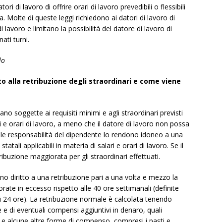
ori di lavoro di offrire orari di lavoro prevedibili o flessibili
Molte di queste leggi richiedono ai datori di lavoro di
i lavoro e limitano la possibilità del datore di lavoro di
ati turni.
lo
to alla retribuzione degli straordinari e come viene
ano soggette ai requisiti minimi e agli straordinari previsti
lari e orari di lavoro, a meno che il datore di lavoro non possa
e le responsabilità del dipendente lo rendono idoneo a una
tatali applicabili in materia di salari e orari di lavoro. Se il
ibuzione maggiorata per gli straordinari effettuati.
no diritto a una retribuzione pari a una volta e mezzo la
orate in eccesso rispetto alle 40 ore settimanali (definite
i 24 ore). La retribuzione normale è calcolata tenendo
 e di eventuali compensi aggiuntivi in denaro, quali
 e alcune altre forme di compenso, compresi i pasti e