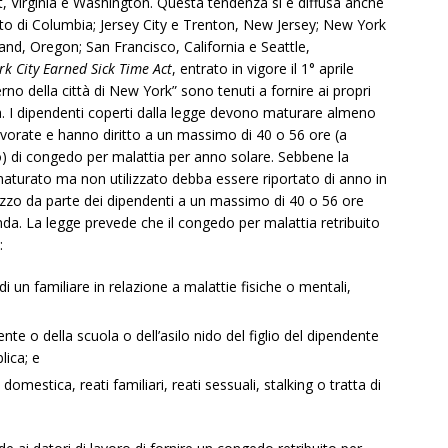
Virginia e Washington. Questa tendenza si è diffusa anche
tretto di Columbia; Jersey City e Trenton, New Jersey; New York
land, Oregon; San Francisco, California e Seattle,
k City Earned Sick Time Act
, entrato in vigore il 1° aprile
terno della città di New York” sono tenuti a fornire ai propri
a. I dipendenti coperti dalla legge devono maturare almeno
avorate e hanno diritto a un massimo di 40 o 56 ore (a
o) di congedo per malattia per anno solare. Sebbene la
maturato ma non utilizzato debba essere riportato di anno in
ilizzo da parte dei dipendenti a un massimo di 40 o 56 ore
enda. La legge prevede che il congedo per malattia retribuito
:
 un familiare in relazione a malattie fisiche o mentali,
nte o della scuola o dell’asilo nido del figlio del dipendente
lica; e
domestica, reati familiari, reati sessuali, stalking o tratta di