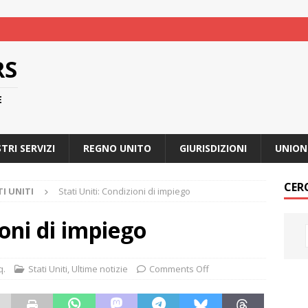
RS
E
STRI SERVIZI
REGNO UNITO
GIURISDIZIONI
UNION
CER
I UNITI
Stati Uniti: Condizioni di impiego
ioni di impiego
q.
Stati Uniti
,
Ultime notizie
Comments Off