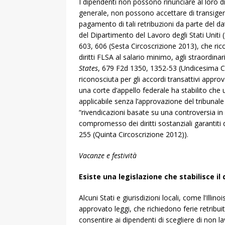
I dipendenti non possono rinunciare al loro diri
generale, non possono accettare di transigere
pagamento di tali retribuzioni da parte del d
del Dipartimento del Lavoro degli Stati Uniti (
603, 606 (Sesta Circoscrizione 2013), che ric
diritti FLSA al salario minimo, agli straordina
States
, 679 F2d 1350, 1352-53 (Undicesima Ci
riconosciuta per gli accordi transattivi appro
una corte d’appello federale ha stabilito ch
applicabile senza l’approvazione del tribunal
“rivendicazioni basate su una controversia in
compromesso dei diritti sostanziali garantiti 
255 (Quinta Circoscrizione 2012)).
Vacanze e festività
Esiste una legislazione che stabilisce il d
Alcuni Stati e giurisdizioni locali, come l’Illi
approvato leggi, che richiedono ferie retribu
consentire ai dipendenti di scegliere di non la