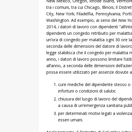
New Mexico, Oregon, Rhode Island, Vermont, 
tra i comuni, tra cui Chicago, Illinois; il Dis
City, New York; Filadelfia, Pennsylvania; Port
Washington. Ad esempio, ai sensi del
New Yor
2014, i datori di lavoro con dipendenti “all’in
dipendenti un congedo retribuito per malatti
un’ora di congedo per malattia ogni 30 ore l
seconda delle dimensioni del datore di lavor
legge stabilisca che il congedo per malattia 
anno, i datori di lavoro possono limitare l’ut
all’anno, a seconda delle dimensioni dell’azi
possa essere utilizzato per assenze dovute a
cure mediche del dipendente stesso o di
infortuni o condizioni di salute;
chiusura del luogo di lavoro del dipende
a causa di un’emergenza sanitaria pubb
per determinati motivi legati a violenza 
esseri umani.