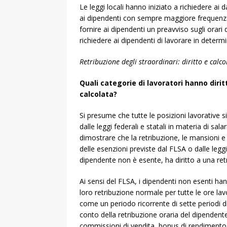
Le leggi locali hanno iniziato a richiedere ai dat
ai dipendenti con sempre maggiore frequenza. 
fornire ai dipendenti un preavviso sugli orari d
richiedere ai dipendenti di lavorare in determin
Retribuzione degli straordinari: diritto e calco
Quali categorie di lavoratori hanno dirit
calcolata?
Si presume che tutte le posizioni lavorative si
dalle leggi federali e statali in materia di sa
dimostrare che la retribuzione, le mansioni 
delle esenzioni previste dal FLSA o dalle leggi s
dipendente non è esente, ha diritto a una retr
Ai sensi del FLSA, i dipendenti non esenti han
loro retribuzione normale per tutte le ore lav
come un periodo ricorrente di sette periodi d
conto della retribuzione oraria del dipendente
commissioni di vendita, bonus di rendimento