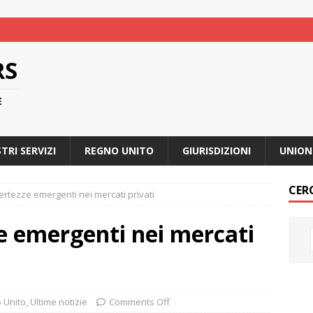
RS
E
STRI SERVIZI
REGNO UNITO
GIURISDIZIONI
UNION
CER
certezze emergenti nei mercati privati
ze emergenti nei mercati
 Unito
,
Ultime notizie
Comments Off