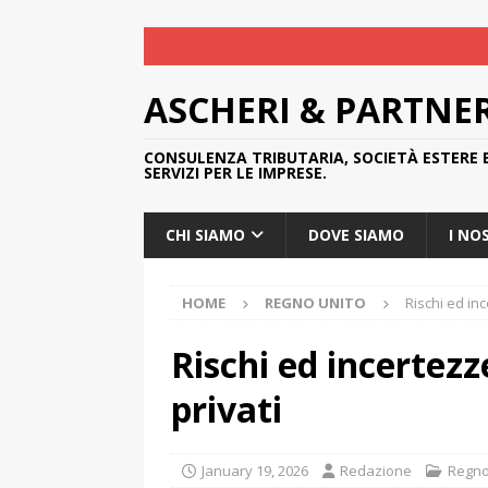
ASCHERI & PARTNE
CONSULENZA TRIBUTARIA, SOCIETÀ ESTERE 
SERVIZI PER LE IMPRESE.
CHI SIAMO
DOVE SIAMO
I NO
HOME
REGNO UNITO
Rischi ed in
Rischi ed incertez
privati
January 19, 2026
Redazione
Regno