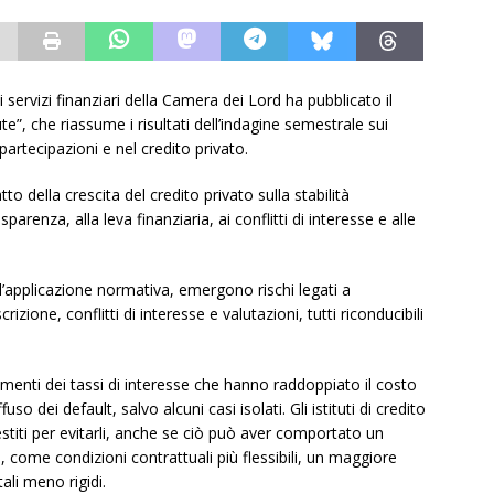
ervizi finanziari della Camera dei Lord ha pubblicato il
e”, che riassume i risultati dell’indagine semestrale sui
partecipazioni e nel credito privato.
to della crescita del credito privato sulla stabilità
parenza, alla leva finanziaria, ai conflitti di interesse e alle
ll’applicazione normativa, emergono rischi legati a
izione, conflitti di interesse e valutazioni, tutti riconducibili
umenti dei tassi di interesse che hanno raddoppiato il costo
o dei default, salvo alcuni casi isolati. Gli istituti di credito
estiti per evitarli, anche se ciò può aver comportato un
 come condizioni contrattuali più flessibili, un maggiore
tali meno rigidi.