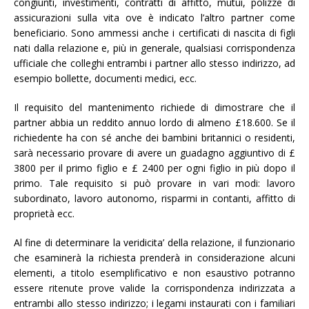
congiunti, investimenti, contratti di affitto, mutui, polizze di
assicurazioni sulla vita ove è indicato l’altro partner come
beneficiario. Sono ammessi anche i certificati di nascita di figli
nati dalla relazione e, più in generale, qualsiasi corrispondenza
ufficiale che colleghi entrambi i partner allo stesso indirizzo, ad
esempio bollette, documenti medici, ecc.
Il requisito del mantenimento richiede di dimostrare che il
partner abbia un reddito annuo lordo di almeno £18.600. Se il
richiedente ha con sé anche dei bambini britannici o residenti,
sarà necessario provare di avere un guadagno aggiuntivo di £
3800 per il primo figlio e £ 2400 per ogni figlio in più dopo il
primo. Tale requisito si può provare in vari modi: lavoro
subordinato, lavoro autonomo, risparmi in contanti, affitto di
proprietà ecc.
Al fine di determinare la veridicita’ della relazione, il funzionario
che esaminerà la richiesta prenderà in considerazione alcuni
elementi, a titolo esemplificativo e non esaustivo potranno
essere ritenute prove valide la corrispondenza indirizzata a
entrambi allo stesso indirizzo; i legami instaurati con i familiari