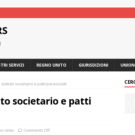
RS
E
STRI SERVIZI
REGNO UNITO
GIURISDIZIONI
UNION
CER
statuto societario e patti parasociali
o societario e patti
o Unito
Comments Off