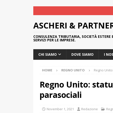
ASCHERI & PARTNE
CONSULENZA TRIBUTARIA, SOCIETÀ ESTERE 
SERVIZI PER LE IMPRESE.
CHI SIAMO
DOVE SIAMO
I NO
HOME
REGNO UNITO
Regno Unito: 
Regno Unito: statut
parasociali
November 1, 2021
Redazione
Regn