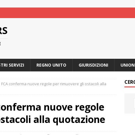
RS
E
STRI SERVIZI
REGNO UNITO
GIURISDIZIONI
UNION
CER
 FCA conferma nuove regole per rimuovere gli ostacoli alla
conferma nuove regole
stacoli alla quotazione