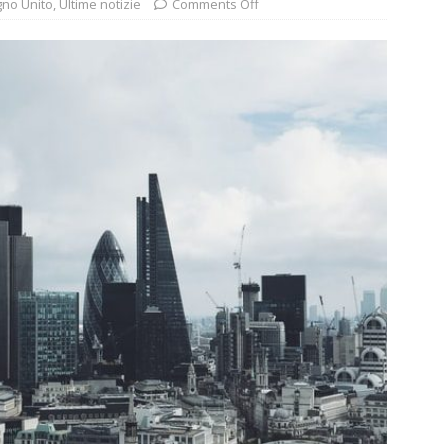
no Unito
,
Ultime notizie
Comments Off