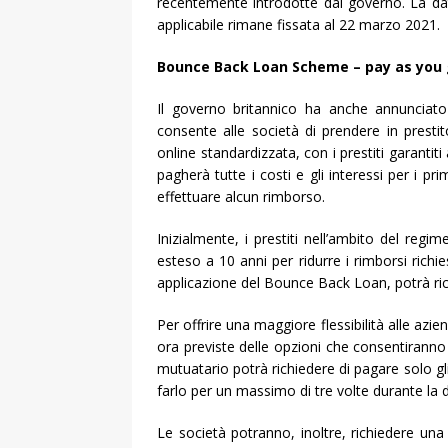
recentemente introdotte dal governo. La dat
applicabile rimane fissata al 22 marzo 2021.
Bounce Back Loan Scheme – pay as you
Il governo britannico ha anche annuncia
consente alle società di prendere in prestit
online standardizzata, con i prestiti garanti
pagherà tutte i costi e gli interessi per i pr
effettuare alcun rimborso.
Inizialmente, i prestiti nell’ambito del re
esteso a 10 anni per ridurre i rimborsi richi
applicazione del Bounce Back Loan, potrà rich
Per offrire una maggiore flessibilità alle a
ora previste delle opzioni che consentiranno 
mutuatario potrà richiedere di pagare solo gli
farlo per un massimo di tre volte durante la d
Le società potranno, inoltre, richiedere una