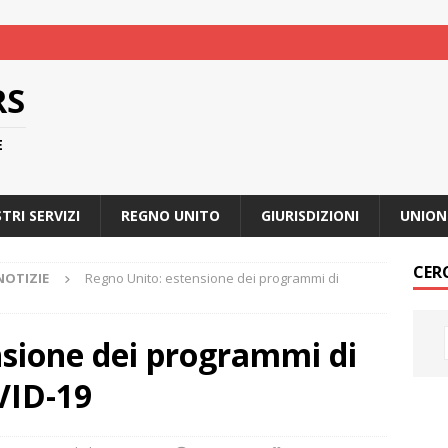
RS
E
STRI SERVIZI
REGNO UNITO
GIURISDIZIONI
UNION
CER
OTIZIE
Regno Unito: estensione dei programmi di
nsione dei programmi di
VID-19