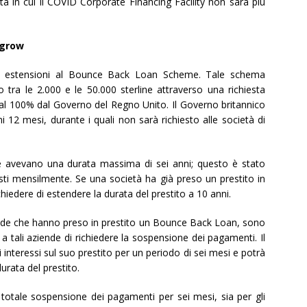
a in cui il COVID Corporate Financing Facility non sarà più
 grow
to estensioni al Bounce Back Loan Scheme. Tale schema
o tra le 2.000 e le 50.000 sterline attraverso una richiesta
ti al 100% dal Governo del Regno Unito. Il Governo britannico
imi 12 mesi, durante i quali non sarà richiesto alle società di
gime avevano una durata massima di sei anni; questo è stato
esti mensilmente. Se una società ha già preso un prestito in
iedere di estendere la durata del prestito a 10 anni.
ziende che hanno preso in prestito un Bounce Back Loan, sono
a tali aziende di richiedere la sospensione dei pagamenti. Il
 interessi sul suo prestito per un periodo di sei mesi e potrà
urata del prestito.
 totale sospensione dei pagamenti per sei mesi, sia per gli