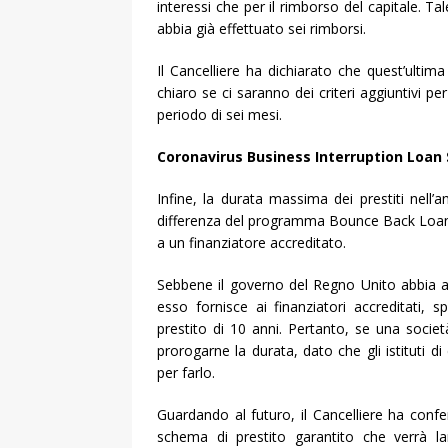
interessi che per il rimborso del capitale. T
abbia già effettuato sei rimborsi.
Il Cancelliere ha dichiarato che quest’ultim
chiaro se ci saranno dei criteri aggiuntivi p
periodo di sei mesi.
Coronavirus Business Interruption Loan
Infine, la durata massima dei prestiti nell’
differenza del programma Bounce Back Loan, 
a un finanziatore accreditato.
Sebbene il governo del Regno Unito abbia ac
esso fornisce ai finanziatori accreditati, 
prestito di 10 anni. Pertanto, se una società
prorogarne la durata, dato che gli istituti d
per farlo.
Guardando al futuro, il Cancelliere ha con
schema di prestito garantito che verrà l