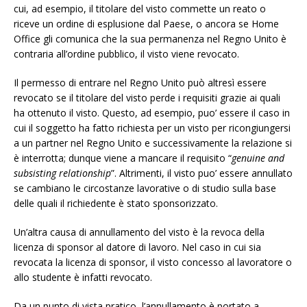
cui, ad esempio, il titolare del visto commette un reato o
riceve un ordine di esplusione dal Paese, o ancora se Home
Office gli comunica che la sua permanenza nel Regno Unito è
contraria all’ordine pubblico, il visto viene revocato.
Il permesso di entrare nel Regno Unito può altresì essere
revocato se il titolare del visto perde i requisiti grazie ai quali
ha ottenuto il visto. Questo, ad esempio, puo’ essere il caso in
cui il soggetto ha fatto richiesta per un visto per ricongiungersi
a un partner nel Regno Unito e successivamente la relazione si
è interrotta; dunque viene a mancare il requisito “
genuine and
subsisting relationship
”. Altrimenti, il visto puo’ essere annullato
se cambiano le circostanze lavorative o di studio sulla base
delle quali il richiedente è stato sponsorizzato.
Un’altra causa di annullamento del visto è la revoca della
licenza di sponsor al datore di lavoro. Nel caso in cui sia
revocata la licenza di sponsor, il visto concesso al lavoratore o
allo studente è infatti revocato.
Da un punto di vista pratico, l’annullamento è portato a