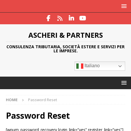
ASCHERI & PARTNERS
CONSULENZA TRIBUTARIA, SOCIETÀ ESTERE E SERVIZI PER
LE IMPRESE.
Italiano
HOME
Password Reset
Password Reset
[wpum_password_recovery login_link=”yes” register_link=”yes”]