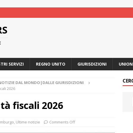
RS
E
STRI SERVIZI
REGNO UNITO
GIURISDIZIONI
UNION
CER
NOTIZIE DAL MONDO|DALLE GIURISDIZIONI
cali 2026
à fiscali 2026
emburgo
,
Ultime notizie
Comments Off