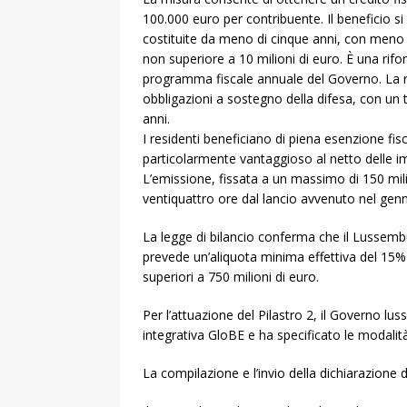
100.000 euro per contribuente. Il beneficio si 
costituite da meno di cinque anni, con meno d
non superiore a 10 milioni di euro. È una rifo
programma fiscale annuale del Governo. La r
obbligazioni a sostegno della difesa, con un 
anni.
I residenti beneficiano di piena esenzione fisc
particolarmente vantaggioso al netto delle i
L’emissione, fissata a un massimo di 150 mili
ventiquattro ore dal lancio avvenuto nel gen
La legge di bilancio conferma che il Lussembu
prevede un’aliquota minima effettiva del 15% p
superiori a 750 milioni di euro.
Per l’attuazione del Pilastro 2, il Governo lu
integrativa GloBE e ha specificato le modalità 
La compilazione e l’invio della dichiarazione 