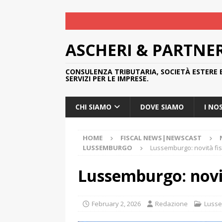
ASCHERI & PARTNE
CONSULENZA TRIBUTARIA, SOCIETÀ ESTERE 
SERVIZI PER LE IMPRESE.
CHI SIAMO
DOVE SIAMO
I NO
HOME
FISCAL NEWS|NEWSCAST
LUSSEMBURGO
Lussemburgo: novità fis
Lussemburgo: novit
February 2, 2026
Redazione
Luss