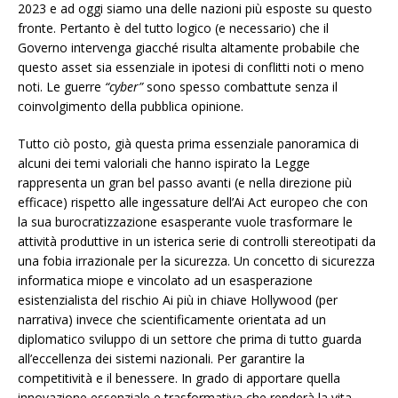
2023 e ad oggi siamo una delle nazioni più esposte su questo
fronte. Pertanto è del tutto logico (e necessario) che il
Governo intervenga giacché risulta altamente probabile che
questo asset sia essenziale in ipotesi di conflitti noti o meno
noti. Le guerre
“cyber”
sono spesso combattute senza il
coinvolgimento della pubblica opinione.
Tutto ciò posto, già questa prima essenziale panoramica di
alcuni dei temi valoriali che hanno ispirato la Legge
rappresenta un gran bel passo avanti (e nella direzione più
efficace) rispetto alle ingessature dell’Ai Act europeo che con
la sua burocratizzazione esasperante vuole trasformare le
attività produttive in un isterica serie di controlli stereotipati da
una fobia irrazionale per la sicurezza. Un concetto di sicurezza
informatica miope e vincolato ad un esasperazione
esistenzialista del rischio Ai più in chiave Hollywood (per
narrativa) invece che scientificamente orientata ad un
diplomatico sviluppo di un settore che prima di tutto guarda
all’eccellenza dei sistemi nazionali. Per garantire la
competitività e il benessere. In grado di apportare quella
innovazione essenziale e trasformativa che renderà la vita