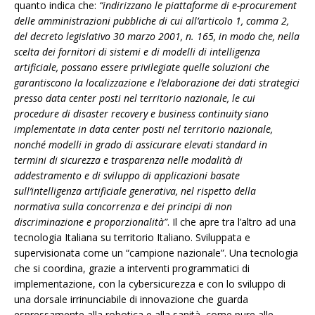
quanto indica che:
“indirizzano le piattaforme di e-procurement
delle amministrazioni pubbliche di cui all’articolo 1, comma 2,
del decreto legislativo 30 marzo 2001, n. 165, in modo che, nella
scelta dei fornitori di sistemi e di modelli di intelligenza
artificiale, possano essere privilegiate quelle soluzioni che
garantiscono la localizzazione e l’elaborazione dei dati strategici
presso data center posti nel territorio nazionale, le cui
procedure di disaster recovery e business continuity siano
implementate in data center posti nel territorio nazionale,
nonché modelli in grado di assicurare elevati standard in
termini di sicurezza e trasparenza nelle modalità di
addestramento e di sviluppo di applicazioni basate
sull’intelligenza artificiale generativa, nel rispetto della
normativa sulla concorrenza e dei principi di non
discriminazione e proporzionalità”
. Il che apre tra l’altro ad una
tecnologia Italiana su territorio Italiano. Sviluppata e
supervisionata come un “campione nazionale”. Una tecnologia
che si coordina, grazie a interventi programmatici di
implementazione, con la cybersicurezza e con lo sviluppo di
una dorsale irrinunciabile di innovazione che guarda
espressamente alla robotica e alla sanità, come pure alle