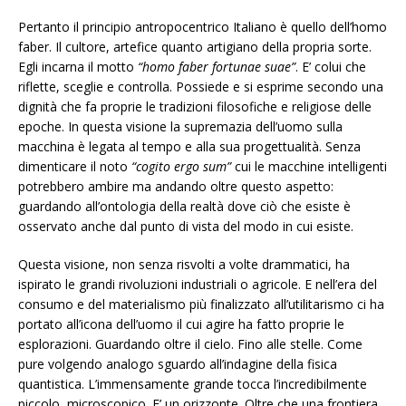
Pertanto il principio antropocentrico Italiano è quello dell’homo
faber. Il cultore, artefice quanto artigiano della propria sorte.
Egli incarna il motto
“homo faber fortunae suae”
. E’ colui che
riflette, sceglie e controlla. Possiede e si esprime secondo una
dignità che fa proprie le tradizioni filosofiche e religiose delle
epoche. In questa visione la supremazia dell’uomo sulla
macchina è legata al tempo e alla sua progettualità. Senza
dimenticare il noto
“cogito ergo sum”
cui le macchine intelligenti
potrebbero ambire ma andando oltre questo aspetto:
guardando all’ontologia della realtà dove ciò che esiste è
osservato anche dal punto di vista del modo in cui esiste.
Questa visione, non senza risvolti a volte drammatici, ha
ispirato le grandi rivoluzioni industriali o agricole. E nell’era del
consumo e del materialismo più finalizzato all’utilitarismo ci ha
portato all’icona dell’uomo il cui agire ha fatto proprie le
esplorazioni. Guardando oltre il cielo. Fino alle stelle. Come
pure volgendo analogo sguardo all’indagine della fisica
quantistica. L’immensamente grande tocca l’incredibilmente
piccolo, microscopico. E’ un orizzonte. Oltre che una frontiera.