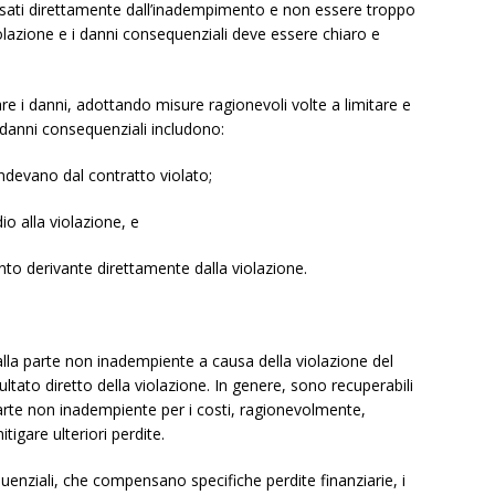
sati direttamente dall’inadempimento e non essere troppo
iolazione e i danni consequenziali deve essere chiaro e
re i danni, adottando misure ragionevoli volte a limitare e
i danni consequenziali includono:
pendevano dal contratto violato;
o alla violazione, e
to derivante direttamente dalla violazione.
alla parte non inadempiente a causa della violazione del
ultato diretto della violazione. In genere, sono recuperabili
arte non inadempiente per i costi, ragionevolmente,
igare ulteriori perdite.
enziali, che compensano specifiche perdite finanziarie, i