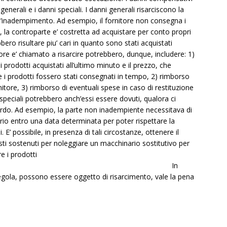
nerali e i danni speciali. I danni generali risarciscono la
ell’inadempimento. Ad esempio, il fornitore non consegna i
 la controparte e’ costretta ad acquistare per conto propri
bbero risultare piu’ cari in quanto sono stati acquistati
itore e’ chiamato a risarcire potrebbero, dunque, includere: 1)
 i prodotti acquistati all’ultimo minuto e il prezzo, che
se i prodotti fossero stati consegnati in tempo, 2) rimborso
itore, 3) rimborso di eventuali spese in caso di restituzione
ni speciali potrebbero anch’essi essere dovuti, qualora ci
cordo. Ad esempio, la parte non inadempiente necessitava di
rio entro una data determinata per poter rispettare la
. E’ possibile, in presenza di tali circostanze, ottenere il
osti sostenuti per noleggiare un macchinario sostitutivo per
e i prodotti
ionati. In
 regola, possono essere oggetto di risarcimento, vale la pena