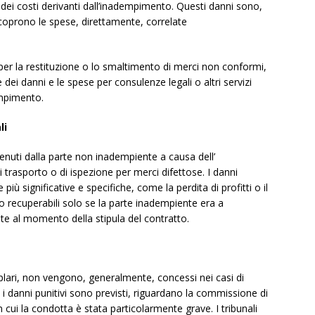
 dei costi derivanti dall’inadempimento. Questi danni sono,
e coprono le spese, direttamente, correlate
i per la restituzione o lo smaltimento di merci non conformi,
e dei danni e le spese per consulenze legali o altri servizi
empimento.
li
tenuti dalla parte non inadempiente a causa dell’
i trasporto o di ispezione per merci difettose. I danni
 più significative e specifiche, come la perdita di profitti o il
o recuperabili solo se la parte inadempiente era a
ite al momento della stipula del contratto.
plari, non vengono, generalmente, concessi nei casi di
i i danni punitivi sono previsti, riguardano la commissione di
in cui la condotta è stata particolarmente grave. I tribunali