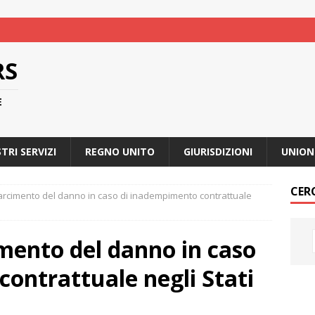
RS
E
STRI SERVIZI
REGNO UNITO
GIURISDIZIONI
UNION
CER
sarcimento del danno in caso di inadempimento contrattuale
imento del danno in caso
ontrattuale negli Stati