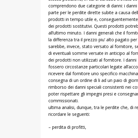
comprendono due categorie di danni: i danni ge
parte per le perdite dirette subite a causa d
prodotti in tempo utile e, conseguentemente,
dei prodotti sostitutivi. Questi prodotti potre
all’ultimo minuto. I danni generali che il forn
la differenza tra il prezzo piu’ alto pagato per
sarebbe, invece, stato versato al fornitore, 
di eventuali somme versate in anticipo al forn
dei prodotti non utilizzati al fornitore. I dan
fossero circostanze particolari legate all’ac
ricevere dal fornitore uno specifico macchina
consegna di un ordine di li ad un paio di giorni
rimborso dei danni speciali consistenti nei c
poter rispettare gli impegni presi e consegnar
commiss
ultima analisi, dunque, tra le perdite che, di
ricordare le seguenti:
– perdita di profitti,