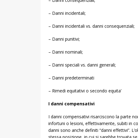
– Danni consequenziali;
– Danni incidentali;
– Danni incidentali vs. danni consequenziali;
– Danni punitivi;
– Danni nominali;
– Danni speciali vs. danni generali;
– Danni predeterminati
– Rimedi equitativi o secondo equita’
I danni compensativi
I danni compensativi risarciscono la parte no
infortuni o lesioni, effettivamente, subiti in 
danni sono anche definiti “danni effettivi”. L
stessa posizione, in cui si sarebbe trovata s