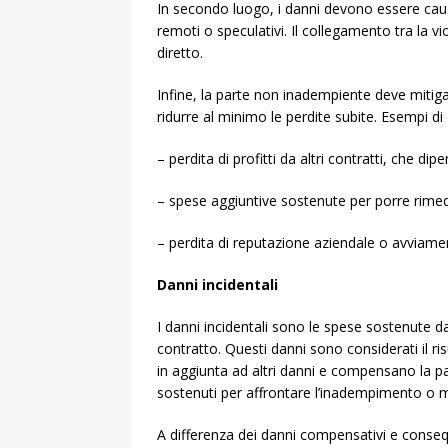
In secondo luogo, i danni devono essere cau
remoti o speculativi. Il collegamento tra la v
diretto.
Infine, la parte non inadempiente deve mitiga
ridurre al minimo le perdite subite. Esempi d
– perdita di profitti da altri contratti, che di
– spese aggiuntive sostenute per porre rimedi
– perdita di reputazione aziendale o avviamen
Danni incidentali
I danni incidentali sono le spese sostenute d
contratto. Questi danni sono considerati il ris
in aggiunta ad altri danni e compensano la p
sostenuti per affrontare l’inadempimento o mit
A differenza dei danni compensativi e consequ