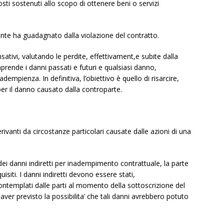
costi sostenuti allo scopo di ottenere beni o servizi
ente ha guadagnato dalla violazione del contratto.
sativi, valutando le perdite, effettivament,e subite dalla
ende i danni passati e futuri e qualsiasi danno,
dempienza. In definitiva, l’obiettivo è quello di risarcire,
r il danno causato dalla controparte.
rivanti da circostanze particolari causate dalle azioni di una
 dei danni indiretti per inadempimento contrattuale, la parte
siti. I danni indiretti devono essere stati,
ntemplati dalle parti al momento della sottoscrizione del
aver previsto la possibilita’ che tali danni avrebbero potuto