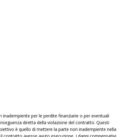
n inadempiente per le perdite finanziarie o per eventuali
conseguenza diretta della violazione del contratto. Questi
’obiettivo è quello di mettere la parte non inadempiente nella
e il contratto avesse avuto esecuzione. I danni compensativi