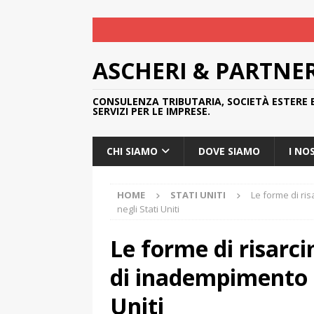
ASCHERI & PARTNE
CONSULENZA TRIBUTARIA, SOCIETÀ ESTERE 
SERVIZI PER LE IMPRESE.
CHI SIAMO
DOVE SIAMO
I NO
HOME
STATI UNITI
Le forme di ri
negli Stati Uniti
Le forme di risarc
di inadempimento c
Uniti