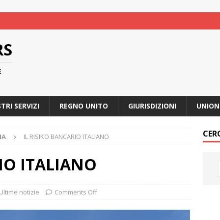
RS
E
STRI SERVIZI
REGNO UNITO
GIURISDIZIONI
UNION
CER
IA
IL RISIKO BANCARIO ITALIANO
IO ITALIANO
Ultime notizie
Comments Off