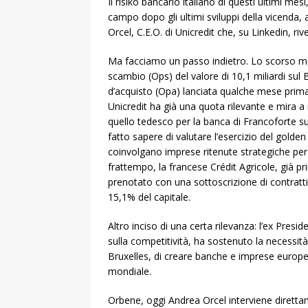
Il risiko bancario italiano di questi ultimi me
campo dopo gli ultimi sviluppi della vicenda, 
Orcel, C.E.O. di Unicredit che, su Linkedin, rive
Ma facciamo un passo indietro. Lo scorso mes
scambio (Ops) del valore di 10,1 miliardi sul
d’acquisto (Opa) lanciata qualche mese prim
Unicredit ha già una quota rilevante e mira a
quello tedesco per la banca di Francoforte s
fatto sapere di valutare l’esercizio del gold
coinvolgano imprese ritenute strategiche per l
frattempo, la francese Crédit Agricole, già p
prenotato con una sottoscrizione di contratti
15,1% del capitale.
Altro inciso di una certa rilevanza: l’ex Pre
sulla competitività, ha sostenuto la necessit
Bruxelles, di creare banche e imprese europe
mondiale.
Orbene, oggi Andrea Orcel interviene diretta