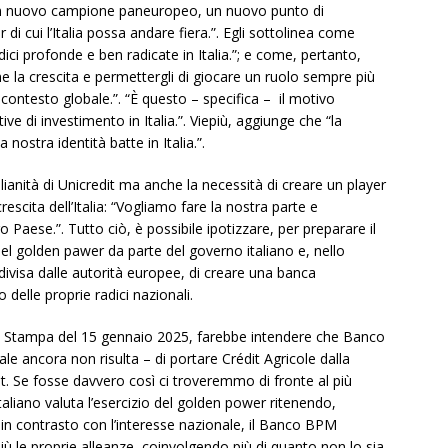
: un nuovo campione paneuropeo, un nuovo punto di
r di cui l’Italia possa andare fiera.”. Egli sottolinea come
ci profonde e ben radicate in Italia.”; e come, pertanto,
rne la crescita e permettergli di giocare un ruolo sempre più
ontesto globale.”. “È questo – specifica – il motivo
tive di investimento in Italia.”. Viepiù, aggiunge che “la
nostra identità batte in Italia.”.
lianità di Unicredit ma anche la necessità di creare un player
crescita dell’Italia: “Vogliamo fare la nostra parte e
 Paese.”. Tutto ciò, è possibile ipotizzare, per preparare il
del golden pawer da parte del governo italiano e, nello
divisa dalle autorità europee, di creare una banca
 delle proprie radici nazionali.
a Stampa del 15 gennaio 2025, farebbe intendere che Banco
le ancora non risulta – di portare Crédit Agricole dalla
it. Se fosse davvero così ci troveremmo di fronte al più
aliano valuta l’esercizio del golden power ritenendo,
 in contrasto con l’interesse nazionale, il Banco BPM
iù le proprie alleanze, coinvolgendo più di quanto non lo sia