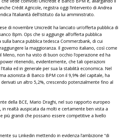
si, che vede coinvolti Unicredit e Banco BPM e, allargando il
anche Crédit Agricole, registra oggi l’intervento di Andrea
ndica l’italianità dell’Istituto da lui amministrato.
e di novembre Unicredit ha lanciato un’offerta pubblica di
 Banco Bpm. Ops che si aggiunge all’offerta pubblica
a sulla banca pubblica tedesca Commerzbank, di cui
 raggiungere la maggioranza. Il governo italiano, così come
ul Meno, non ha visto di buon occhio l’operazione ed ha
en power ritenendo, evidentemente, che tali operazioni
’Italia ed in generale per sua la stabilità economica. Nel
rima azionista di Banco BPM con il 9,9% del capitale, ha
 derivati un altro 5,2%, crescendo potenzialmente fino al
sidente della BCE, Mario Draghi, nel suo rapporto europeo
à, in realtà auspicata da molti e certamente ben vista a
e più grandi che possano essere competitive a livello
mente su Linkedin mettendo in evidenza l’ambizione “di