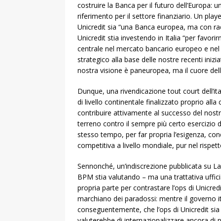
costruire la Banca per il futuro dell’Europa
riferimento per il settore finanziario. Un playe
Unicredit sia “una Banca europea, ma con radi
Unicredit stia investendo in Italia “per favori
centrale nel mercato bancario europeo e nel c
strategico alla base delle nostre recenti inizia
nostra visione è paneuropea, ma il cuore della 
Dunque, una rivendicazione tout court dell’ita
di livello continentale finalizzato proprio alla 
contribuire attivamente al successo del nostro
terreno contro il sempre più certo esercizio 
stesso tempo, per far propria l’esigenza, con
competitiva a livello mondiale, pur nel rispetto
Sennonché, un’indiscrezione pubblicata su L
BPM stia valutando – ma una trattativa ufficia
propria parte per contrastare l’ops di Unicred
marchiano dei paradossi: mentre il governo it
conseguentemente, che l’ops di Unicredit sia
valuterebbe di internazionalizzare ancora di p