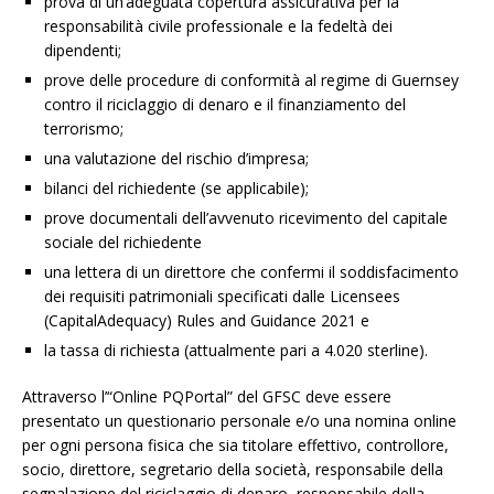
prova di un’adeguata copertura assicurativa per la
responsabilità civile professionale e la fedeltà dei
dipendenti;
prove delle procedure di conformità al regime di Guernsey
contro il riciclaggio di denaro e il finanziamento del
terrorismo;
una valutazione del rischio d’impresa;
bilanci del richiedente (se applicabile);
prove documentali dell’avvenuto ricevimento del capitale
sociale del richiedente
una lettera di un direttore che confermi il soddisfacimento
dei requisiti patrimoniali specificati dalle Licensees
(CapitalAdequacy) Rules and Guidance 2021 e
la tassa di richiesta (attualmente pari a 4.020 sterline).
Attraverso l’“Online PQPortal” del GFSC deve essere
presentato un questionario personale e/o una nomina online
per ogni persona fisica che sia titolare effettivo, controllore,
socio, direttore, segretario della società, responsabile della
segnalazione del riciclaggio di denaro, responsabile della