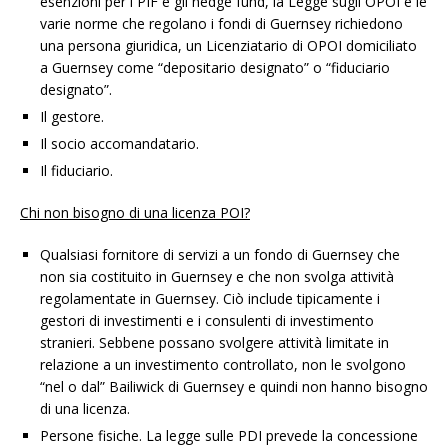
esenzioni per i PIF e gli hedge fund, la Legge sugli OPOI e le
varie norme che regolano i fondi di Guernsey richiedono
una persona giuridica, un Licenziatario di OPOI domiciliato
a Guernsey come “depositario designato” o “fiduciario
designato”.
Il gestore.
Il socio accomandatario.
Il fiduciario.
Chi non bisogno di una licenza POI?
Qualsiasi fornitore di servizi a un fondo di Guernsey che
non sia costituito in Guernsey e che non svolga attività
regolamentate in Guernsey. Ciò include tipicamente i
gestori di investimenti e i consulenti di investimento
stranieri. Sebbene possano svolgere attività limitate in
relazione a un investimento controllato, non le svolgono
“nel o dal” Bailiwick di Guernsey e quindi non hanno bisogno
di una licenza.
Persone fisiche. La legge sulle PDI prevede la concessione