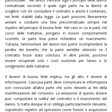
patrimoniale”. Nel diritto francese vige il principio della liberta’
contrattuale secondo il quale ogni parte ha la liberta’ di
scegliere con chi concludere il contratto e anche il contenuto,
nei limiti stabiliti dalla legge. Le parti possono liberamente
avviare e condurre una fase precontrattuale sempre nel
rispetto del principio di buona fede. Nel caso in cui le parti, nel
corso delle trattative, pongano in essere comportamenti
scorretti, la parte lesa potra’ richiedere un risarcimento.
Tuttavia, l’ammontare del danno non potra’ ricomprendere la
perdita dei benefici che la parte avrebbe ottenuto se il
contratto fosse stato concluso. In altre parole, possono
essere recuperati solo i costi sostenuti per l’avvio e lo
svolgimento delle trattative.
Il dovere di buona fede implica, tra gli altri, il dovere di
informazione. Ciascuna parte deve comunicare le informazioni
non conosciute all’altra parte che sono rilevanti ai fini della
manifestazione del consenso. La violazione di questo dovere
puo’ comportare la nullita’ del contratto e il risarcimento del
danno. Si tratta dunque di un obbligo particolarmente rilevante,
soprattutto rispetto ad operazioni come fusioni o acquisizioni