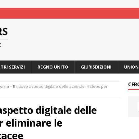
RS
E
STRI SERVIZI
REGNO UNITO
GIURISDIZIONI
UNION
CER
azia – Il nuovo aspetto digitale delle aziende: 4 steps per
aspetto digitale delle
r eliminare le
tacee