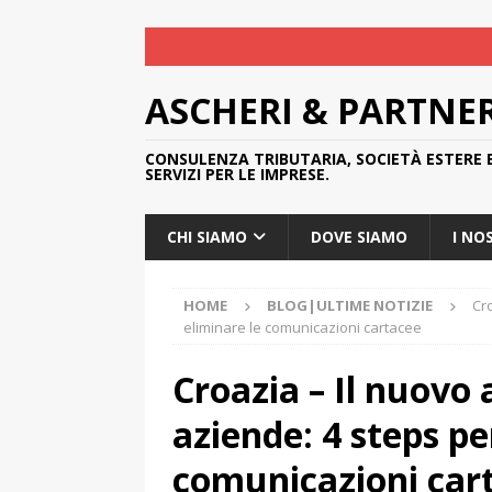
ASCHERI & PARTNE
CONSULENZA TRIBUTARIA, SOCIETÀ ESTERE 
SERVIZI PER LE IMPRESE.
CHI SIAMO
DOVE SIAMO
I NO
HOME
BLOG|ULTIME NOTIZIE
Cro
eliminare le comunicazioni cartacee
Croazia – Il nuovo 
aziende: 4 steps pe
comunicazioni car